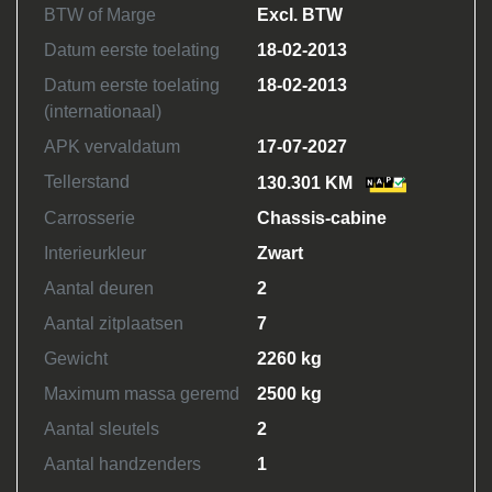
BTW of Marge
Excl. BTW
Datum eerste toelating
18-02-2013
Datum eerste toelating
18-02-2013
(internationaal)
APK vervaldatum
17-07-2027
Tellerstand
130.301 KM
Carrosserie
Chassis-cabine
Interieurkleur
Zwart
Aantal deuren
2
Aantal zitplaatsen
7
Gewicht
2260 kg
Maximum massa geremd
2500 kg
Aantal sleutels
2
Aantal handzenders
1