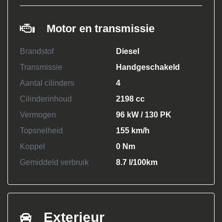
Motor en transmissie
Brandstof
Diesel
Transmissie
Handgeschakeld
Aantal cilinders
4
Cilinderinhoud
2198 cc
Vermogen
96 kW / 130 PK
Topsnelheid
155 km/h
Koppel
0 Nm
Gemiddeld verbruik
8.7 l/100km
Exterieur