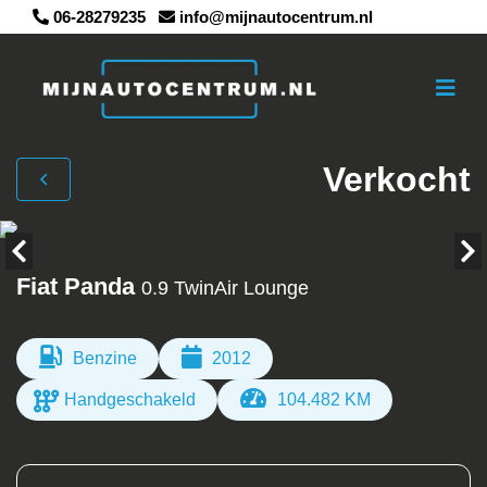
06-28279235
info@mijnautocentrum.nl
Verkocht
Fiat Panda
0.9 TwinAir Lounge
Benzine
2012
Handgeschakeld
104.482 KM