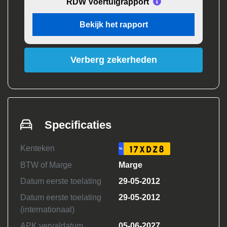
RDW Voertuigrapport
Bekijk het rapport
Verberg zekerheden
Specificaties
Kenteken
17XDZ8
NL
BTW of Marge
Marge
Datum eerste toelating
29-05-2012
Datum eerste toelating
29-05-2012
(internationaal)
APK vervaldatum
05-06-2027