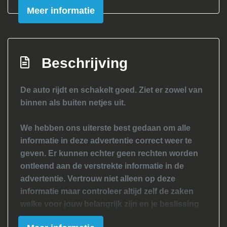
Mistlampen voor
Meer informatie
Mistlampen voor
Sportvelgen
Verwarmde voorruit
Beschrijving
Interieur
De auto rijdt en schakelt goed. Ziet er zowel van
Achterbank in delen neerklapbaar
binnen als buiten netjes uit.
Achterbank neerklapbaar
We hebben ons uiterste best gedaan om alle
Airco
informatie in deze advertentie correct weer te
Airco automatisch
geven. Er kunnen echter geen rechten worden
Bestuurdersstoel in hoogte verstelbaar
ontleend aan de verstrekte informatie in de
advertentie. Vertrouw niet alleen op deze
Elektrische ramen voor
informatie maar controleer altijd zelf de zaken
Lederen versnellingspook
welke voor jouw belangrijk zijn en je beslissing
zouden kunnen beïnvloeden. Neem contact op
Stuur leder