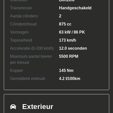
Transmissie
Handgeschakeld
Aantal cilinders
2
Cilinderinhoud
875 cc
Vermogen
63 kW / 86 PK
Topsnelheid
173 km/h
Acceleratie (0-100 km/h)
12.0 seconden
Maximum aantal toeren
5500 RPM
per minuut
Koppel
145 Nm
Gemiddeld verbruik
4.2 l/100km
Exterieur