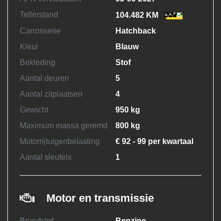
Tellerstand
104.482 KM
Carrosserie
Hatchback
Kleur
Blauw
Bekleding
Stof
Aantal deuren
5
Aantal zitplaatsen
4
Gewicht
950 kg
Maximum massa geremd
800 kg
Motorrijtuigenbelasting
€ 92 - 99 per kwartaal
Aantal sleutels
1
Motor en transmissie
Brandstof
Benzine