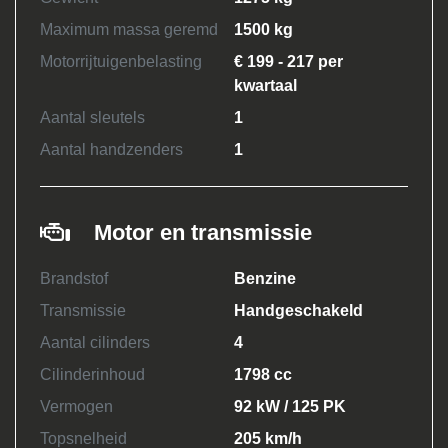
Maximum massa geremd
1500 kg
Motorrijtuigenbelasting
€ 199 - 217 per
kwartaal
Aantal sleutels
1
Aantal handzenders
1
Motor en transmissie
Brandstof
Benzine
Transmissie
Handgeschakeld
Aantal cilinders
4
Cilinderinhoud
1798 cc
Vermogen
92 kW / 125 PK
Topsnelheid
205 km/h