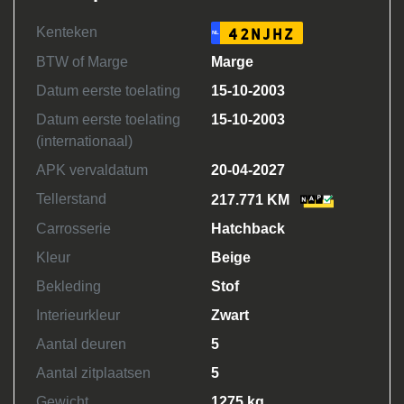
Kenteken
42NJHZ
NL
BTW of Marge
Marge
Datum eerste toelating
15-10-2003
Datum eerste toelating
15-10-2003
(internationaal)
APK vervaldatum
20-04-2027
Tellerstand
217.771 KM
Carrosserie
Hatchback
Kleur
Beige
Bekleding
Stof
Interieurkleur
Zwart
Aantal deuren
5
Aantal zitplaatsen
5
Gewicht
1275 kg