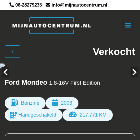
06-28279235
info@mijnautocentrum.nl
Verkocht
Ford Mondeo
1.8-16V First Edition
Benzine
2003
Handgeschakeld
217.771 KM