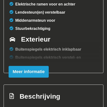
Elektrische ramen voor en achter
Lendesteun(en) verstelbaar
Middenarmsteun voor
Stuurbekrachtiging
Exterieur
Buitenspiegels elektrisch inklapbaar
Buitenspiegels elektrisch verstel- en
verwarmbaar
Meer informatie
Centrale vergrendeling met
afstandsbediening
Koplampreiniging
Metaalkleur
Beschrijving
Mistlampen voor