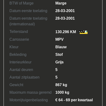
BTW of Marge
Marge
Datum eerste toelating
28-03-2001
Datum eerste toelating
28-03-2001
(internationaal)
Tellerstand
130.296 KM
Carrosserie
MPV
Kleur
Blauw
Bekleding
Stof
Interieurkleur
Grijs
Aantal deuren
5
Aantal zitplaatsen
5
Gewicht
867 kg
Maximum massa geremd
1000 kg
Motorrijtuigenbelasting
€ 64 - 69 per kwartaal