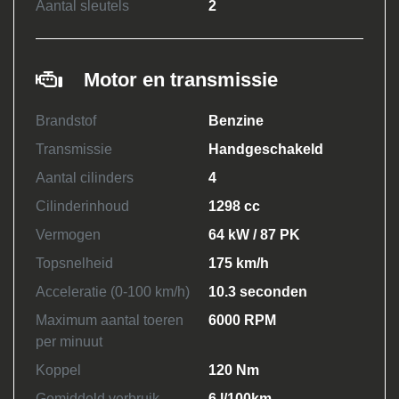
Aantal sleutels
2
Motor en transmissie
Brandstof
Benzine
Transmissie
Handgeschakeld
Aantal cilinders
4
Cilinderinhoud
1298 cc
Vermogen
64 kW / 87 PK
Topsnelheid
175 km/h
Acceleratie (0-100 km/h)
10.3 seconden
Maximum aantal toeren
6000 RPM
per minuut
Koppel
120 Nm
Gemiddeld verbruik
6 l/100km