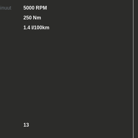
inuut
5000 RPM
250 Nm
1.4 l/100km
13