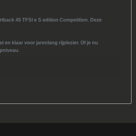
Voorstoel(en) met massagefunctie
Voorstoelen verwarmd
ortback 45 TFSI e S edition Competition. Deze
 en klaar voor jarenlang rijplezier. Of je nu
opniveau.
es wanneer je ze nodig hebt. Dankzij de ruime