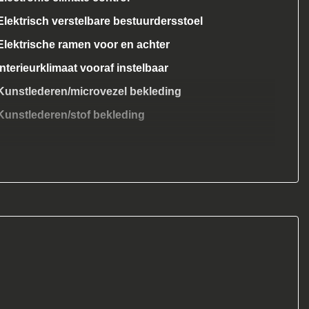
Elektrisch verstelbare bestuurdersstoel
Elektrische ramen voor en achter
Interieurklimaat vooraf instelbaar
Kunstlederen/microvezel bekleding
Kunstlederen/stof bekleding
Luxe lederen bekleding
Middenarmsteun voor
Passagiersstoel in hoogte verstelbaar
Sportstoelen
Sportstuur
Stuur leder
Stuurbekrachtiging
Voorstoel(en) elektrisch verstelbaar