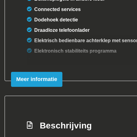
Connected services
Dodehoek detectie
Draadloze telefoonlader
Elektrisch bedienbare achterklep met senso
Elektronisch stabiliteits programma
Elektronische remkrachtverdeling
Full-led koplampen
Meer informatie
Geluidsisolerend glas
Hemelbekleding donker
Hoofd airbag(s) achter
Hoofd airbag(s) voor
Beschrijving
Keyless entry/start
Matrix led koplampen