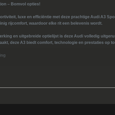
tion – Bomvol opties!
rtiviteit, luxe en efficiëntie met deze prachtige Audi A3 Sp
inig rijcomfort, waardoor elke rit een belevenis wordt.
rking en uitgebreide optielijst is deze Audi volledig uitgerust
maakt, deze A3 biedt comfort, technologie en prestaties op t
ing
en
chappen
n: elektrisch rijden voor korte ritten en krachtige prestati
n extra praktische ruimte zonder in te leveren op design.