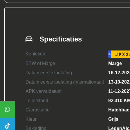
Specificaties
Kenteken
JPX2
NL
BTW of Marge
Marge
Datum eerste toelating
16-12-202
Datum eerste toelating (internationaal)
13-10-202
APK vervaldatum
11-12-202
Tellerstand
92.310 K
Carrosserie
Hatchbac
Kleur
Grijs
Bekleding
Leder/Alc