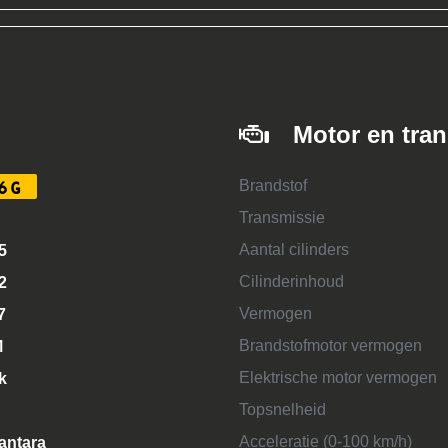
Motor en tra
Brandstof
6G
Transmissie
Aantal cilinders
5
Cilinderinhoud
2
Vermogen
7
Brandstofmotor vermogen
M
Elektrische motor vermogen
k
Topsnelheid
Acceleratie (0-100 km/h)
antara