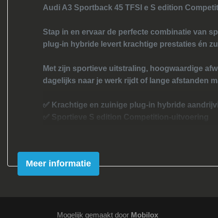
Audi A3 Sportback 45 TFSI e S edition Competi
Oplaadmogelijkheid
Passagiersairbag
Stap in en ervaar de perfecte combinatie van spo
plug-in hybride levert krachtige prestaties én zu
Rijstrooksensor met correctie
S line exterieur
Met zijn sportieve uitstraling, hoogwaardige afwe
Schakelpaddles
dagelijks naar je werk rijdt of lange afstanden 
Sfeerverlichting
✅ Krachtige en zuinige plug-in hybride aandrijv
Uitwijk assistent
✅ Sportieve S edition Competition-uitvoering
Volledig digitaal instrumentenpaneel
✅ Luxe interieur met hoogwaardige materialen
✅ Moderne infotainment- en assistentiesystem
Volledig digitaal instrumentenpaneel groot
✅ Strakke uitstraling en dynamische rijeigens
Zij airbag(s) achter
Meer informatie
✅ Bomvol opties en compleet uitgevoerd
Zij airbag(s) voor
Deze Audi combineert het beste van twee werelde
Zwarte (glans) exterieur delen
Sportback-carrosserie profiteer je bovendien va
Exterieur
Mogelijk gemaakt door
Mobilox