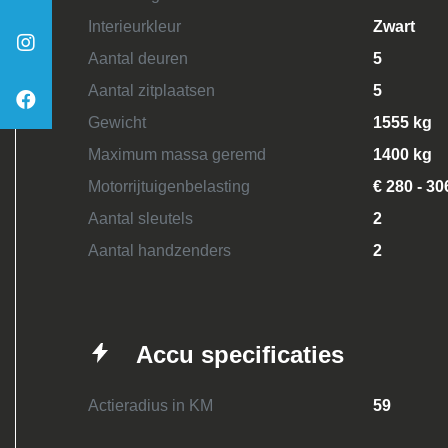
Interieurkleur
Zwart
Aantal deuren
5
Aantal zitplaatsen
5
Gewicht
1555 kg
Maximum massa geremd
1400 kg
Motorrijtuigenbelasting
€ 280 - 30
Aantal sleutels
2
Aantal handzenders
2
Accu specificaties
Actieradius in KM
59