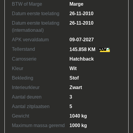
BTW of Marge
Marge
Datum eerste toelating
26-11-2010
Datum eerste toelating
26-11-2010
(internationaal)
APK vervaldatum
09-07-2027
Tellerstand
145.858 KM
Carrosserie
Hatchback
Kleur
Wit
Bekleding
Stof
Interieurkleur
Zwart
Aantal deuren
3
Aantal zitplaatsen
5
Gewicht
1040 kg
Maximum massa geremd
1000 kg