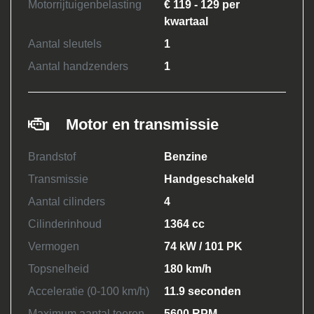
Motorrijtuigenbelasting
€ 119 - 129 per
kwartaal
Aantal sleutels
1
Aantal handzenders
1
Motor en transmissie
Brandstof
Benzine
Transmissie
Handgeschakeld
Aantal cilinders
4
Cilinderinhoud
1364 cc
Vermogen
74 kW / 101 PK
Topsnelheid
180 km/h
Acceleratie (0-100 km/h)
11.9 seconden
Maximum aantal toeren
5600 RPM