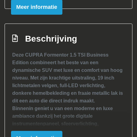
Elektronisch stabiliteits programma
Meer informatie
Full-led koplampen
Hemelbekleding donker
Hoofd airbag(s) achter
Beschrijving
Hoofd airbag(s) voor
Deze CUPRA Formentor 1.5 TSI Business
Keyless start
Edition combineert het beste van een
Knie airbag(s)
dynamische SUV met luxe en comfort van hoog
Led mistlampen
niveau. Met zijn krachtige uitstraling, 19 inch
lichtmetalen velgen, full-LED verlichting,
Multimedia scherm groot
donkere hemelbekleding en fraaie metallic lak is
Passagiersairbag
dit een auto die direct indruk maakt.
Rijstrooksensor met correctie
Binnenin geniet u van een moderne en luxe
ambiance dankzij het grote digitale
Schakelpaddles
instrumentenpaneel, sfeerverlichting,
Sfeerverlichting
sportstoelen, een verwarmd stuurwiel én