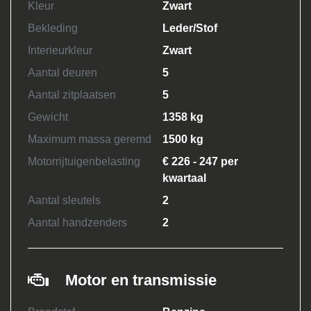
Kleur
Zwart
Bekleding
Leder/Stof
Interieurkleur
Zwart
Aantal deuren
5
Aantal zitplaatsen
5
Gewicht
1358 kg
Maximum massa geremd
1500 kg
Motorrijtuigenbelasting
€ 226 - 247 per
kwartaal
Aantal sleutels
2
Aantal handzenders
2
Motor en transmissie