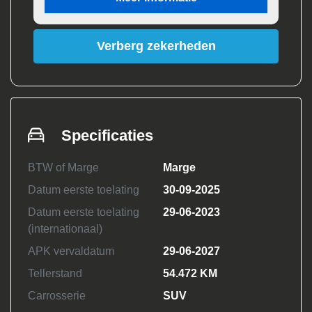
Verberg zekerheden
Specificaties
BTW of Marge
Marge
Datum eerste toelating
30-09-2025
Datum eerste toelating
29-06-2023
(internationaal)
APK vervaldatum
29-06-2027
Tellerstand
54.472 KM
Carrosserie
SUV