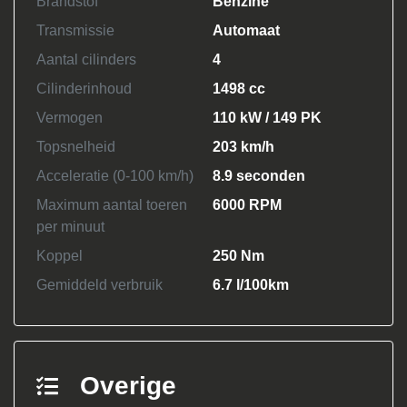
Brandstof
Benzine
Transmissie
Automaat
Aantal cilinders
4
Cilinderinhoud
1498 cc
Vermogen
110 kW / 149 PK
Topsnelheid
203 km/h
Acceleratie (0-100 km/h)
8.9 seconden
Maximum aantal toeren
6000 RPM
per minuut
Koppel
250 Nm
Gemiddeld verbruik
6.7 l/100km
Overige