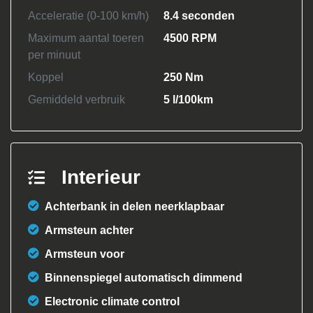
Acceleratie (0-100 km/h)
8.4 seconden
Maximum aantal toeren
4500 RPM
per minuut
Koppel
250 Nm
Gemiddeld verbruik
5 l/100km
Interieur
Achterbank in delen neerklapbaar
Armsteun achter
Armsteun voor
Binnenspiegel automatisch dimmend
Electronic climate control