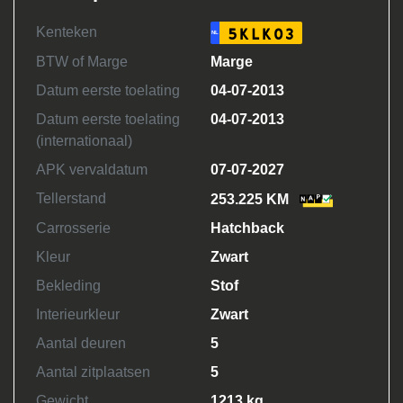
Kenteken
5KLK03
NL
BTW of Marge
Marge
Datum eerste toelating
04-07-2013
Datum eerste toelating
04-07-2013
(internationaal)
APK vervaldatum
07-07-2027
Tellerstand
253.225 KM
Carrosserie
Hatchback
Kleur
Zwart
Bekleding
Stof
Interieurkleur
Zwart
Aantal deuren
5
Aantal zitplaatsen
5
Gewicht
1213 kg