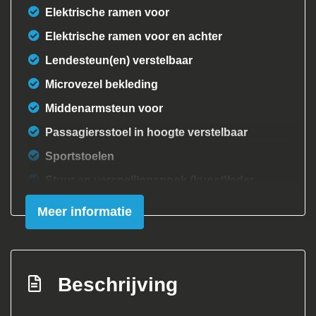
Elektrische ramen voor
Elektrische ramen voor en achter
Lendesteun(en) verstelbaar
Microvezel bekleding
Middenarmsteun voor
Passagiersstoel in hoogte verstelbaar
Sportstoelen
Stuur en versnellingspook (kunst)leder
Stuur verstelbaar
Meer informatie
Stuurbekrachtiging snelheidsafhankelijk
Overige
Beschrijving
Anti blokkeer systeem
Anti doorslip regeling