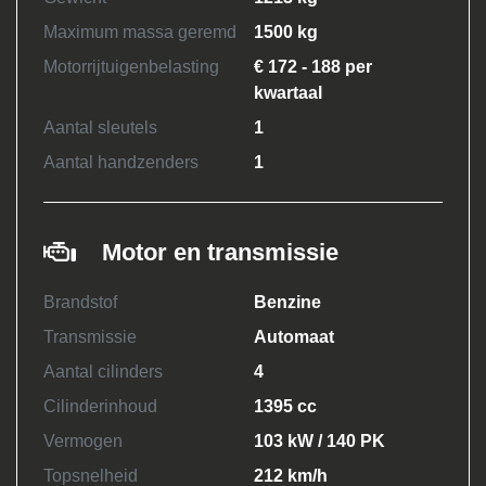
Maximum massa geremd
1500 kg
Motorrijtuigenbelasting
€ 172 - 188 per
kwartaal
Aantal sleutels
1
Aantal handzenders
1
Motor en transmissie
Brandstof
Benzine
Transmissie
Automaat
Aantal cilinders
4
Cilinderinhoud
1395 cc
Vermogen
103 kW / 140 PK
Topsnelheid
212 km/h