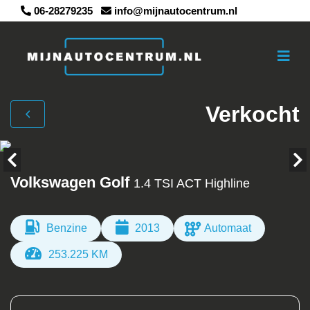
06-28279235
info@mijnautocentrum.nl
Verkocht
Volkswagen Golf
1.4 TSI ACT Highline
Benzine
2013
Automaat
253.225 KM