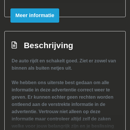
Achterruitwisser
Meer informatie
Buitenspiegels in carrosseriekleur
Centrale vergrendeling met
afstandsbediening
Beschrijving
Dimlichten automatisch
Led dagrijverlichting
De auto rijdt en schakelt goed. Ziet er zowel van
Warmtewerend glas
binnen als buiten netjes uit.
Interieur
We hebben ons uiterste best gedaan om alle
Achterbank in delen neerklapbaar
informatie in deze advertentie correct weer te
geven. Er kunnen echter geen rechten worden
Airco
ontleend aan de verstrekte informatie in de
Bestuurdersstoel in hoogte verstelbaar
advertentie. Vertrouw niet alleen op deze
informatie maar controleer altijd zelf de zaken
Elektrische ramen voor
welke voor jouw belangrijk zijn en je beslissing
Stuur verstelbaar