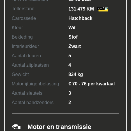
Tellerstand
131.479 KM
Carrosserie
Hatchback
Kleur
Wit
Bekleding
Stof
Interieurkleur
Zwart
Aantal deuren
5
Aantal zitplaatsen
4
Gewicht
834 kg
Motorrijtuigenbelasting
€ 70 - 76 per kwartaal
Aantal sleutels
3
Aantal handzenders
2
Motor en transmissie