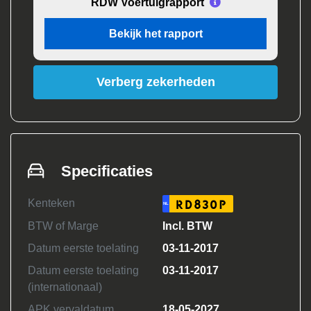
RDW Voertuigrapport
Bekijk het rapport
Verberg zekerheden
Specificaties
Kenteken
RD830P
NL
BTW of Marge
Incl. BTW
Datum eerste toelating
03-11-2017
Datum eerste toelating
03-11-2017
(internationaal)
APK vervaldatum
18-05-2027