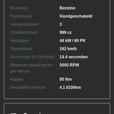
Brandstof
Benzine
Transmissie
Handgeschakeld
Aantal cilinders
3
Cilinderinhoud
999 cc
Vermogen
44 kW / 60 PK
Topsnelheid
162 km/h
Acceleratie (0-100 km/h)
14.4 seconden
Maximum aantal toeren
5000 RPM
per minuut
Koppel
95 Nm
Gemiddeld verbruik
4.1 l/100km