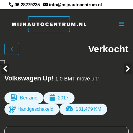
06-28279235
info@mijnautocentrum.nl
Verkocht
Volkswagen Up!
1.0 BMT move up!
Benzine
2017
Handgeschakeld
131.479 KM