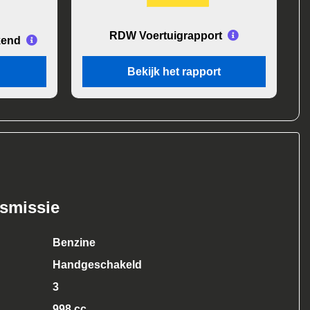
RDW Voertuigrapport
kend
Bekijk het rapport
nsmissie
Benzine
Handgeschakeld
3
998 cc