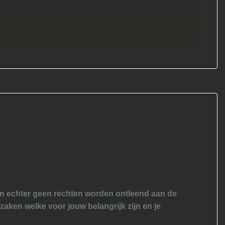
nen echter geen rechten worden ontleend aan de
 zaken welke voor jouw belangrijk zijn en je