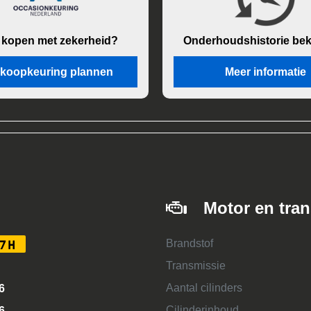
 kopen met zekerheid?
Onderhouds
historie be
koopkeuring plannen
Meer informatie
Motor en tra
Brandstof
7H
Transmissie
Aantal cilinders
6
Cilinderinhoud
6