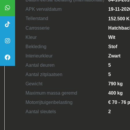
APK vervaldatum
19-11-202
Tellerstand
152.500 
Carrosserie
Hatchbac
Kleur
Wit
Bekleding
Stof
Interieurkleur
Zwart
Aantal deuren
5
Aantal zitplaatsen
5
Gewicht
790 kg
Maximum massa geremd
400 kg
Motorrijtuigenbelasting
€ 70 - 76 
Aantal sleutels
2