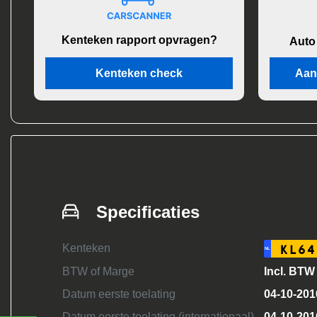
Kenteken rapport opvragen?
Auto
Kenteken check
Aan
Specificaties
Kenteken
KL64
NL
BTW of Marge
Incl. BTW
Datum eerste toelating
04-10-201
Datum eerste toelating (internationaal)
04-10-201