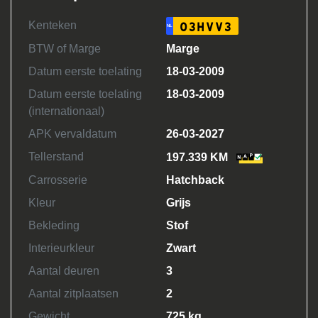
Kenteken
03HVV3
NL
BTW of Marge
Marge
Datum eerste toelating
18-03-2009
Datum eerste toelating
18-03-2009
(internationaal)
APK vervaldatum
26-03-2027
Tellerstand
197.339 KM
Carrosserie
Hatchback
Kleur
Grijs
Bekleding
Stof
Interieurkleur
Zwart
Aantal deuren
3
Aantal zitplaatsen
2
Gewicht
725 kg