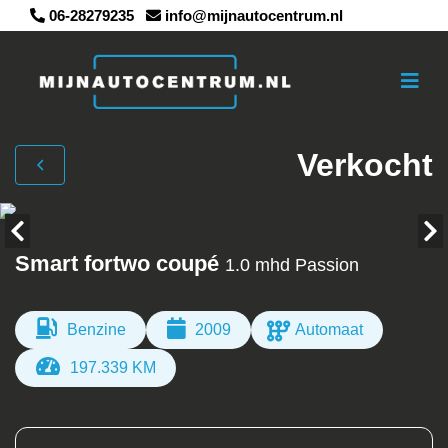
06-28279235
info@mijnautocentrum.nl
Verkocht
Smart fortwo coupé
1.0 mhd Passion
Benzine
2009
Automaat
197.339 KM