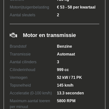
Motorrijtuigenbelasting
€ 53 - 58 per kwartaal
Aantal sleutels
2
Motor en transmissie
Brandstof
Benzine
Transmissie
Automaat
Aantal cilinders
3
Cilinderinhoud
999 cc
Vermogen
52 kW / 71 PK
Topsnelheid
145 km/h
Acceleratie (0-100 km/h)
13.3 seconden
Maximum aantal toeren
5800 RPM
per minuut