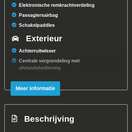
Elektronische remkrachtverdeling
Passagiersairbag
Schakelpaddles
Exterieur
Achterruitwisser
Centrale vergrendeling met
afstandsbediening
Lichtmetalen velgen 15"
Meer informatie
Mistlampen voor
Panoramadak
Sportonderstel
Beschrijving
Sportvelgen
Interieur