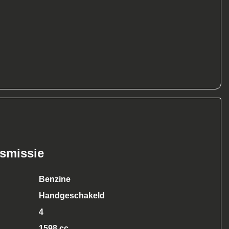
nsmissie
Benzine
Handgeschakeld
4
1598 cc