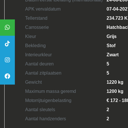
APK vervaldatum
07-04-202
Tellerstand
234.723 
Carrosserie
Hatchbac
Kleur
Grijs
Bekleding
Stof
Interieurkleur
Zwart
Aantal deuren
5
Aantal zitplaatsen
5
Gewicht
1220 kg
Maximum massa geremd
1200 kg
Motorrijtuigenbelasting
€ 172 - 18
Aantal sleutels
2
Aantal handzenders
2