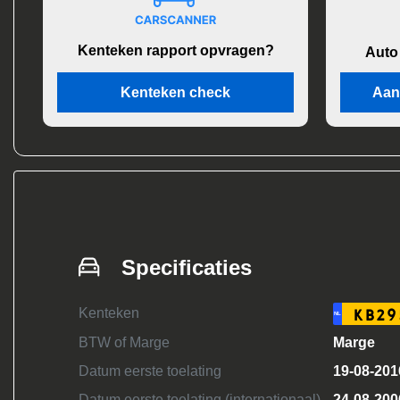
Kenteken rapport opvragen?
Auto
Kenteken check
Aan
Specificaties
Kenteken
KB29
NL
BTW of Marge
Marge
Datum eerste toelating
19-08-201
Datum eerste toelating (internationaal)
24-08-200