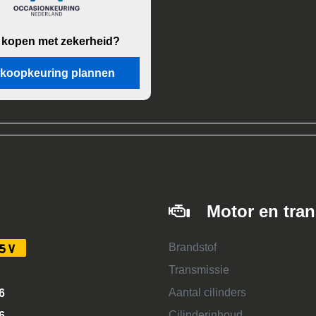
 kopen met zekerheid?
koopkeuring plannen
Motor en tra
Brandstof
5V
Transmissie
Aantal cilinders
6
Cilinderinhoud
6