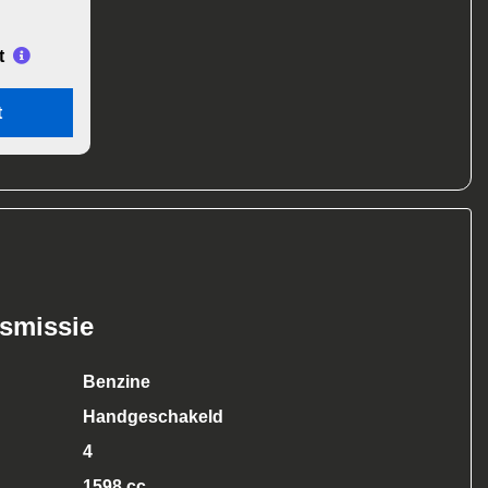
t
t
nsmissie
Benzine
Handgeschakeld
4
1598 cc