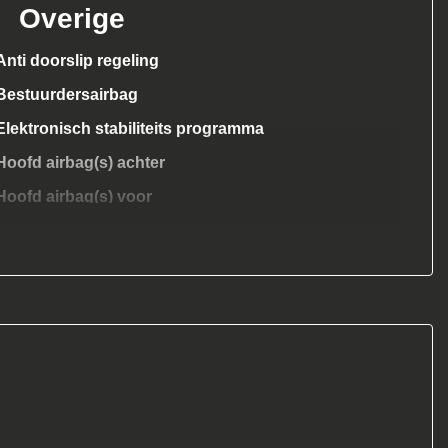
Overige
Anti doorslip regeling
Bestuurdersairbag
Elektronisch stabiliteits programma
Hoofd airbag(s) achter
Hoofd airbag(s) voor
Passagiersairbag
Zij airbag(s) voor