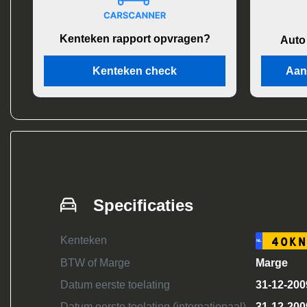
Kenteken rapport opvragen?
Auto
Kenteken check
Aan
Specificaties
Kenteken
40KN
NL
BTW of Marge
Marge
Datum eerste toelating
31-12-200
Datum eerste toelating (internationaal)
31-12-200