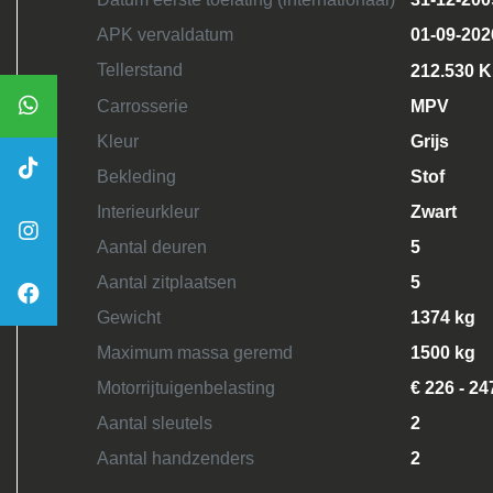
APK vervaldatum
01-09-202
Tellerstand
212.530 
Carrosserie
MPV
Kleur
Grijs
Bekleding
Stof
Interieurkleur
Zwart
Aantal deuren
5
Aantal zitplaatsen
5
Gewicht
1374 kg
Maximum massa geremd
1500 kg
Motorrijtuigenbelasting
€ 226 - 24
Aantal sleutels
2
Aantal handzenders
2