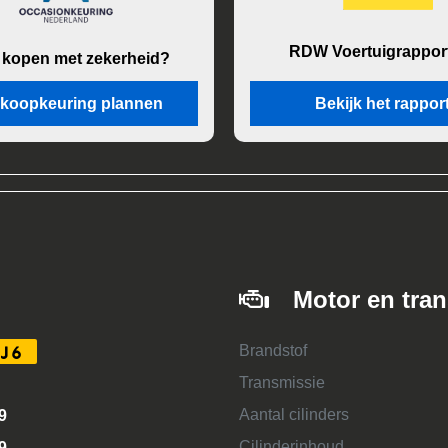
RDW Voertuigrappor
 kopen met zekerheid?
koopkeuring plannen
Bekijk het rappor
Motor en tra
Brandstof
J6
Transmissie
Aantal cilinders
9
Cilinderinhoud
9