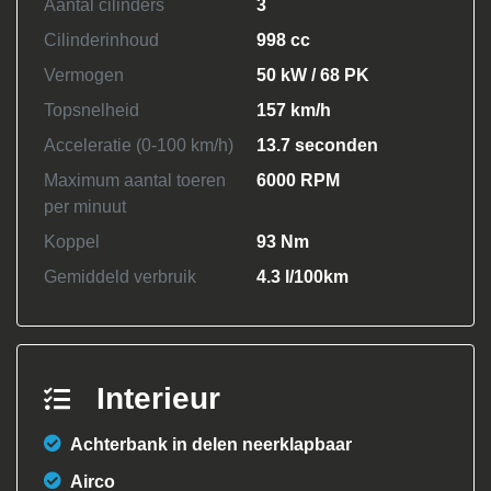
Aantal cilinders
3
Cilinderinhoud
998 cc
Vermogen
50 kW / 68 PK
Topsnelheid
157 km/h
Acceleratie (0-100 km/h)
13.7 seconden
Maximum aantal toeren
6000 RPM
per minuut
Koppel
93 Nm
Gemiddeld verbruik
4.3 l/100km
Interieur
Achterbank in delen neerklapbaar
Airco