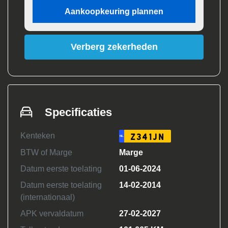
Aankoopkeuring plannen
Verberg zekerheden
Specificaties
Kenteken
Z341JN
NL
BTW of Marge
Marge
Datum eerste toelating
01-06-2024
Datum eerste toelating
14-02-2014
(internationaal)
APK vervaldatum
27-02-2027