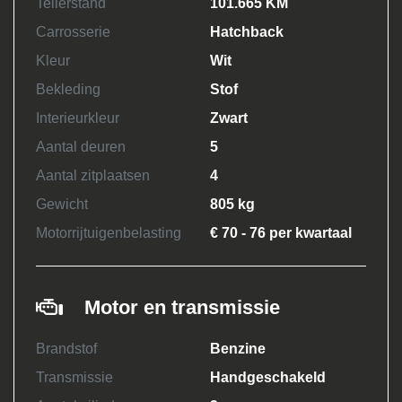
Tellerstand
101.665 KM
Carrosserie
Hatchback
Kleur
Wit
Bekleding
Stof
Interieurkleur
Zwart
Aantal deuren
5
Aantal zitplaatsen
4
Gewicht
805 kg
Motorrijtuigenbelasting
€ 70 - 76 per kwartaal
Motor en transmissie
Brandstof
Benzine
Transmissie
Handgeschakeld