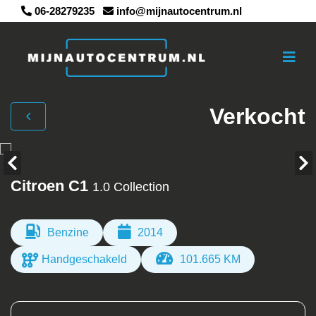
06-28279235
info@mijnautocentrum.nl
Verkocht
Citroen C1
1.0 Collection
Benzine
2014
Handgeschakeld
101.665 KM