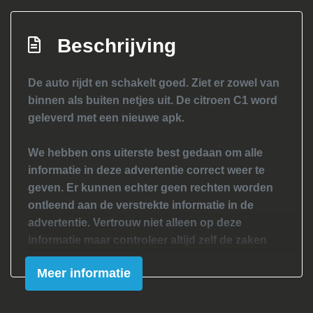
Apple carplay
Bluetooth
Beschrijving
De auto rijdt en schakelt goed. Ziet er zowel van
binnen als buiten netjes uit. De citroen C1 word
geleverd met een nieuwe apk.
We hebben ons uiterste best gedaan om alle
informatie in deze advertentie correct weer te
geven. Er kunnen echter geen rechten worden
ontleend aan de verstrekte informatie in de
advertentie. Vertrouw niet alleen op deze
informatie maar controleer altijd zelf de zaken
welke voor jouw belangrijk zijn en je beslissing
Meer informatie
zouden kunnen beïnvloeden. Neem contact op
met de verkoper voor aanvullende vragen.