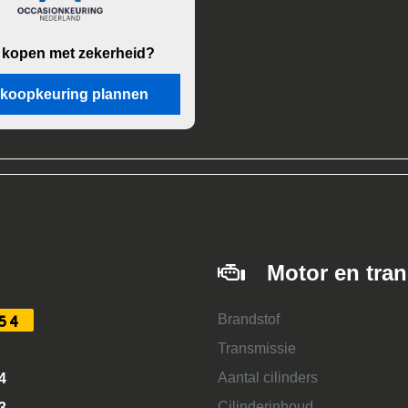
 kopen met zekerheid?
koopkeuring plannen
Motor en tra
Brandstof
54
Transmissie
Aantal cilinders
4
Cilinderinhoud
3