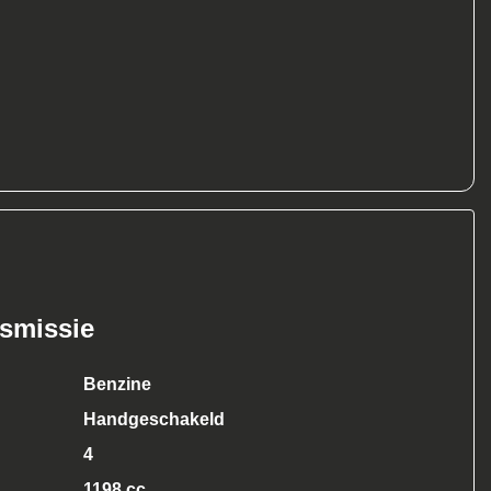
nsmissie
Benzine
Handgeschakeld
4
1198 cc