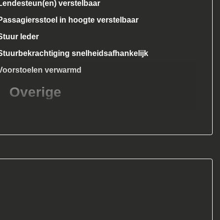
Lendesteun(en) verstelbaar
Passagiersstoel in hoogte verstelbaar
Stuur leder
Stuurbekrachtiging snelheidsafhankelijk
Voorstoelen verwarmd
Overige
Anti blokkeer systeem
Bestuurdersairbag
Bluetooth
Elektronisch sper differentieel
Elektronisch stabiliteits programma
Hoofd airbag(s) achter
Hoofd airbag(s) voor