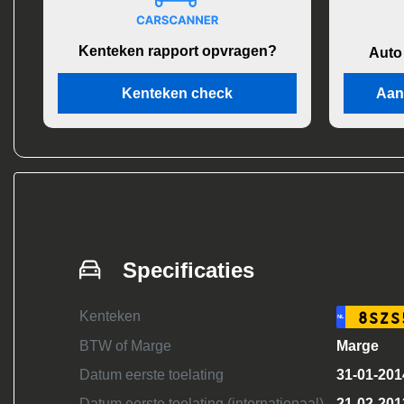
Kenteken rapport opvragen?
Auto
Kenteken check
Aan
Specificaties
Kenteken
8SZS
NL
BTW of Marge
Marge
Datum eerste toelating
31-01-201
Datum eerste toelating (internationaal)
21-02-201