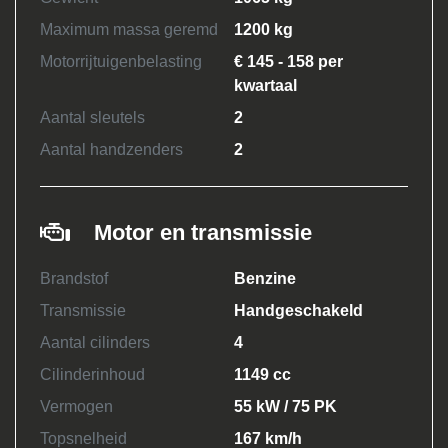
Maximum massa geremd
1200 kg
Motorrijtuigenbelasting
€ 145 - 158 per
kwartaal
Aantal sleutels
2
Aantal handzenders
2
Motor en transmissie
Brandstof
Benzine
Transmissie
Handgeschakeld
Aantal cilinders
4
Cilinderinhoud
1149 cc
Vermogen
55 kW / 75 PK
Topsnelheid
167 km/h