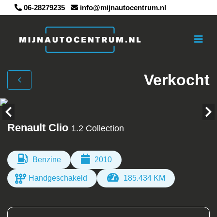
06-28279235
info@mijnautocentrum.nl
Verkocht
Renault Clio
1.2 Collection
Benzine
2010
Handgeschakeld
185.434 KM