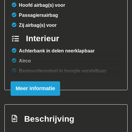
Hoofd airbag(s) voor
Passagiersairbag
Zij airbag(s) voor
Interieur
Achterbank in delen neerklapbaar
Airco
Bestuurdersstoel in hoogte verstelbaar
Elektrische ramen voor
Meer informatie
Stuur en versnellingspook (kunst)leder
Stuur verstelbaar
Stuurbekrachtiging snelheidsafhankelijk
Beschrijving
Exterieur