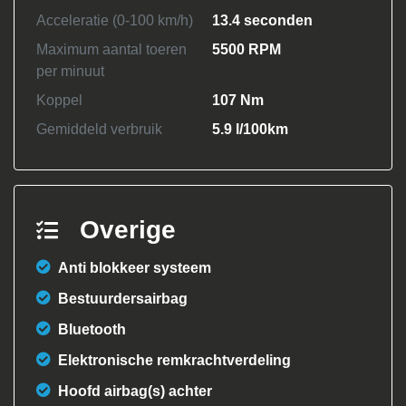
Acceleratie (0-100 km/h)
13.4 seconden
Maximum aantal toeren
5500 RPM
per minuut
Koppel
107 Nm
Gemiddeld verbruik
5.9 l/100km
Overige
Anti blokkeer systeem
Bestuurdersairbag
Bluetooth
Elektronische remkrachtverdeling
Hoofd airbag(s) achter