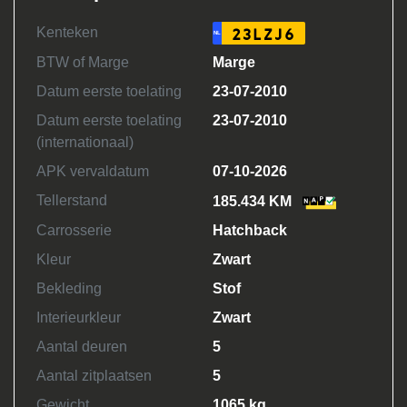
Kenteken
23LZJ6
NL
BTW of Marge
Marge
Datum eerste toelating
23-07-2010
Datum eerste toelating
23-07-2010
(internationaal)
APK vervaldatum
07-10-2026
Tellerstand
185.434 KM
Carrosserie
Hatchback
Kleur
Zwart
Bekleding
Stof
Interieurkleur
Zwart
Aantal deuren
5
Aantal zitplaatsen
5
Gewicht
1065 kg