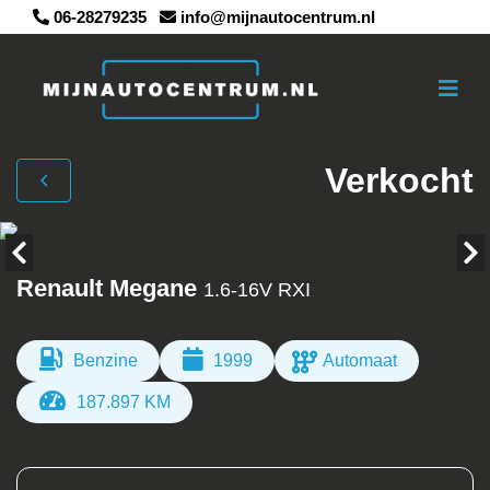
06-28279235
info@mijnautocentrum.nl
Verkocht
Renault Megane
1.6-16V RXI
Benzine
1999
Automaat
187.897 KM