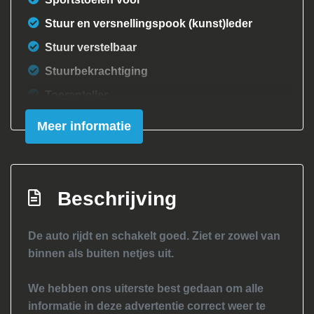
Stuur en versnellingspook (kunst)leder
Stuur verstelbaar
Stuurbekrachtiging
Toerenteller
Exterieur
Meer informatie
Achterspoiler
Buitenspiegels elektrisch verstel- en
Beschrijving
verwarmbaar
Buitenspiegels in carrosseriekleur
De auto rijdt en schakelt goed. Ziet er zowel van
Bumpers in carrosseriekleur
binnen als buiten netjes uit.
Centrale vergrendeling met
afstandsbediening
We hebben ons uiterste best gedaan om alle
informatie in deze advertentie correct weer te
Getint glas