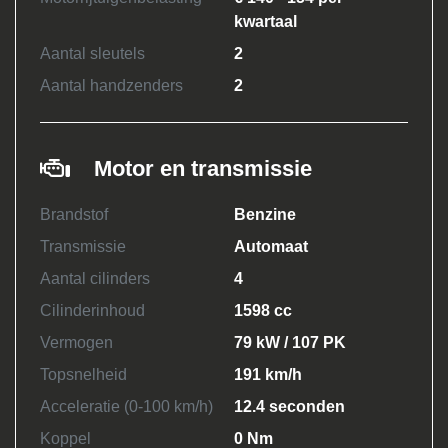
kwartaal
Aantal sleutels
2
Aantal handzenders
2
Motor en transmissie
Brandstof
Benzine
Transmissie
Automaat
Aantal cilinders
4
Cilinderinhoud
1598 cc
Vermogen
79 kW / 107 PK
Topsnelheid
191 km/h
Acceleratie (0-100 km/h)
12.4 seconden
Koppel
0 Nm