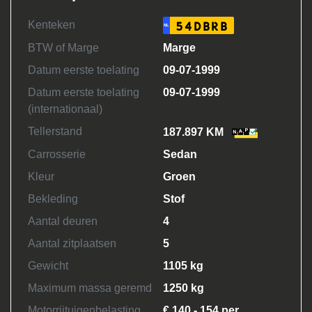
Kenteken
54DBRB
NL
BTW of Marge
Marge
Datum eerste toelating
09-07-1999
Datum eerste toelating
09-07-1999
(internationaal)
Tellerstand
187.897 KM
Carrosserie
Sedan
Kleur
Groen
Bekleding
Stof
Aantal deuren
4
Aantal zitplaatsen
5
Gewicht
1105 kg
Maximum massa geremd
1250 kg
Motorrijtuigenbelasting
€ 140 - 154 per