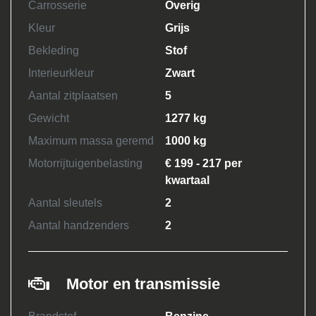
Carrosserie
Overig
Kleur
Grijs
Bekleding
Stof
Interieurkleur
Zwart
Aantal zitplaatsen
5
Gewicht
1277 kg
Maximum massa geremd
1000 kg
Motorrijtuigenbelasting
€ 199 - 217 per
kwartaal
Aantal sleutels
2
Aantal handzenders
2
Motor en transmissie