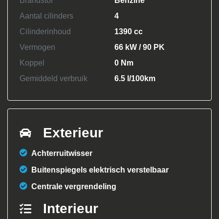
Brandstof
Benzine
Aantal cilinders
4
Cilinderinhoud
1390 cc
Vermogen
66 kW / 90 PK
Koppel
0 Nm
Gemiddeld verbruik
6.5 l/100km
Exterieur
Achterruitwisser
Buitenspiegels elektrisch verstelbaar
Centrale vergrendeling
Interieur