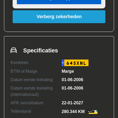
Verberg zekerheden
Specificaties
Kenteken
64SXNL
NL
BTW of Marge
Marge
Datum eerste toelating
01-06-2006
Datum eerste toelating
01-06-2006
(internationaal)
APK vervaldatum
22-01-2027
Tellerstand
280.344 KM