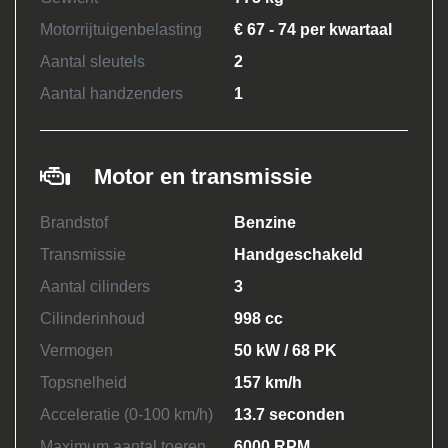
Motorrijtuigenbelasting
€ 67 - 74 per kwartaal
Aantal sleutels
2
Aantal handzenders
1
Motor en transmissie
Brandstof
Benzine
Transmissie
Handgeschakeld
Aantal cilinders
3
Cilinderinhoud
998 cc
Vermogen
50 kW / 68 PK
Topsnelheid
157 km/h
Acceleratie (0-100 km/h)
13.7 seconden
Maximum aantal toeren
6000 RPM