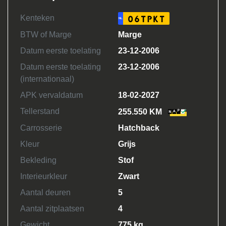
Kenteken
06TPKT
NL
BTW of Marge
Marge
Datum eerste toelating
23-12-2006
Datum eerste toelating
23-12-2006
(internationaal)
APK vervaldatum
18-02-2027
Tellerstand
255.550 KM
Carrosserie
Hatchback
Kleur
Grijs
Bekleding
Stof
Interieurkleur
Zwart
Aantal deuren
5
Aantal zitplaatsen
4
Gewicht
775 kg