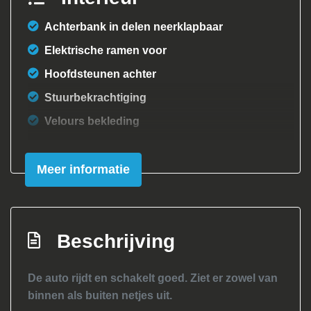
Achterbank in delen neerklapbaar
Elektrische ramen voor
Hoofdsteunen achter
Stuurbekrachtiging
Velours bekleding
Overige
Meer informatie
Anti blokkeer systeem
Bestuurdersairbag
Elektronische remkrachtverdeling
Beschrijving
Passagiersairbag
Zij airbag(s) voor
De auto rijdt en schakelt goed. Ziet er zowel van
binnen als buiten netjes uit.