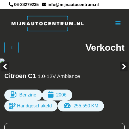
06-28279235
info@mijnautocentrum.nl
Verkocht
Citroen C1
1.0-12V Ambiance
Benzine
2006
Handgeschakeld
255.550 KM