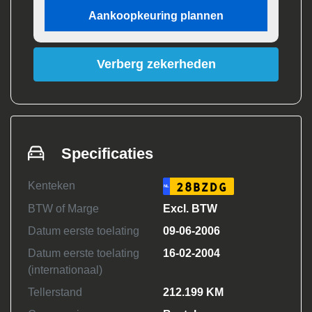
Aankoopkeuring plannen
Verberg zekerheden
Specificaties
Kenteken
28BZDG
NL
BTW of Marge
Excl. BTW
Datum eerste toelating
09-06-2006
Datum eerste toelating
16-02-2004
(internationaal)
Tellerstand
212.199 KM