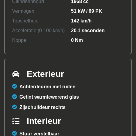
Cilinderinhoud
1968 cc
Vermogen
51 kW / 69 PK
Topsnelheid
142 km/h
Acceleratie (0-100 km/h)
20.1 seconden
Koppel
0 Nm
Exterieur
Achterdeuren met ruiten
Getint warmtewerend glas
Zijschuifdeur rechts
Interieur
Stuur verstelbaar