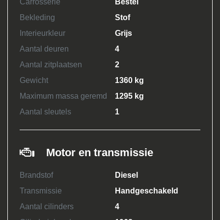
Carrosserie
Bestel
Bekleding
Stof
Interieurkleur
Grijs
Aantal deuren
4
Aantal zitplaatsen
2
Gewicht
1360 kg
Maximum massa geremd
1295 kg
Aantal sleutels
1
Motor en transmissie
Brandstof
Diesel
Transmissie
Handgeschakeld
Aantal cilinders
4