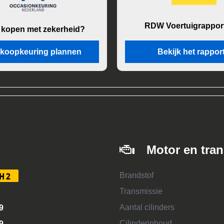
RDW Voertuigrappor
 kopen met zekerheid?
koopkeuring plannen
Bekijk het rappor
Motor en tra
Brandstof
H2
Transmissie
Aantal cilinders
9
Cilinderinhoud
9