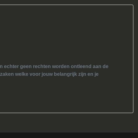
nen echter geen rechten worden ontleend aan de
 zaken welke voor jouw belangrijk zijn en je