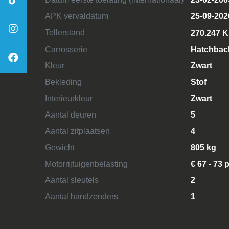
APK vervaldatum
25-09-202
Tellerstand
270.247 
Carrosserie
Hatchbac
Kleur
Zwart
Bekleding
Stof
Interieurkleur
Zwart
Aantal deuren
5
Aantal zitplaatsen
4
Gewicht
805 kg
Motorrijtuigenbelasting
€ 67 - 73 
Aantal sleutels
2
Aantal handzenders
1