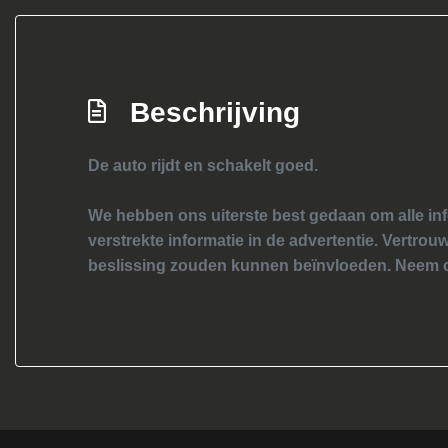
Beschrijving
De auto rijdt en schakelt goed.
We hebben ons uiterste best gedaan om alle inf
verstrekte informatie in de advertentie. Vertrouw
beslissing zouden kunnen beïnvloeden. Neem c