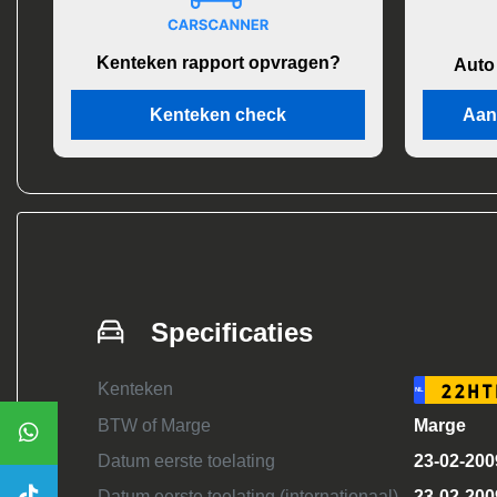
Kenteken rapport opvragen?
Auto
Kenteken check
Aan
Specificaties
Kenteken
22HT
NL
BTW of Marge
Marge
Datum eerste toelating
23-02-200
Datum eerste toelating (internationaal)
23-02-200