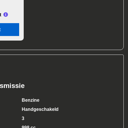
t
t
nsmissie
Benzine
Handgeschakeld
3
998 cc