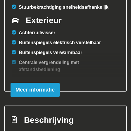
Stuurbekrachtiging snelheidsafhankelijk
Exterieur
Achterruitwisser
Buitenspiegels elektrisch verstelbaar
Buitenspiegels verwarmbaar
Centrale vergrendeling met
afstandsbediening
Mistlampen voor
Meer informatie
Overige
Anti blokkeer systeem
Bestuurdersairbag
Beschrijving
Passagiersairbag