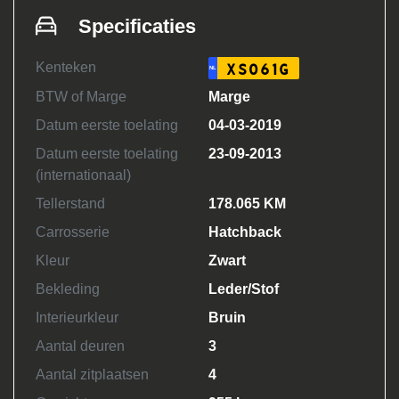
Specificaties
Kenteken
XS061G
NL
BTW of Marge
Marge
Datum eerste toelating
04-03-2019
Datum eerste toelating
23-09-2013
(internationaal)
Tellerstand
178.065 KM
Carrosserie
Hatchback
Kleur
Zwart
Bekleding
Leder/Stof
Interieurkleur
Bruin
Aantal deuren
3
Aantal zitplaatsen
4