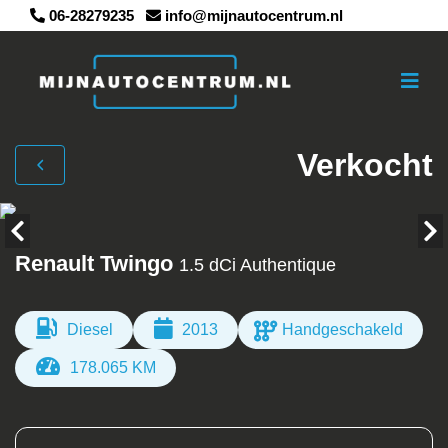
06-28279235
info@mijnautocentrum.nl
Verkocht
Renault Twingo
1.5 dCi Authentique
Diesel
2013
Handgeschakeld
178.065 KM