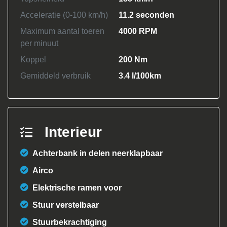
Acceleratie (0-100 km/h)
11.2 seconden
Maximum aantal toeren
4000 RPM
per minuut
Koppel
200 Nm
Gemiddeld verbruik
3.4 l/100km
Interieur
Achterbank in delen neerklapbaar
Airco
Elektrische ramen voor
Stuur verstelbaar
Stuurbekrachtiging