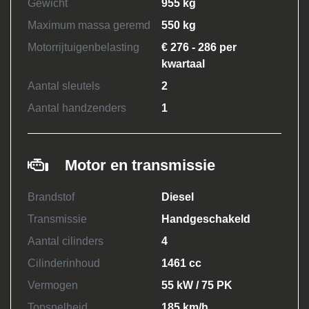
Gewicht
955 kg
Maximum massa geremd
550 kg
Motorrijtuigenbelasting
€ 276 - 286 per
kwartaal
Aantal sleutels
2
Aantal handzenders
1
Motor en transmissie
Brandstof
Diesel
Transmissie
Handgeschakeld
Aantal cilinders
4
Cilinderinhoud
1461 cc
Vermogen
55 kW / 75 PK
Topsnelheid
185 km/h