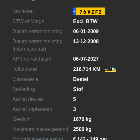
Kenteken
76VZF2
NL
BTW of Marge
Excl. BTW
Datum eerste toelating
06-01-2009
Datum eerste toelating
13-12-2008
(internationaal)
APK vervaldatum
06-07-2027
Tellerstand
216.714 KM
Carrosserie
Bestel
Bekleding
Stof
Aantal deuren
5
Aantal zitplaatsen
3
Gewicht
1670 kg
Maximum massa geremd
2500 kg
Motorrijtuigenbelasting
€ 142 - 149 per