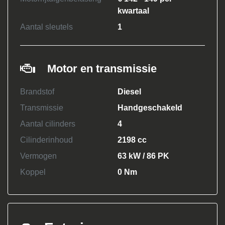
kwartaal
Aantal sleutels
1
Motor en transmissie
Brandstof
Diesel
Transmissie
Handgeschakeld
Aantal cilinders
4
Cilinderinhoud
2198 cc
Vermogen
63 kW / 86 PK
Koppel
0 Nm