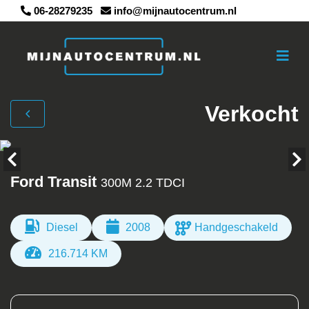
06-28279235
info@mijnautocentrum.nl
Verkocht
Ford Transit
300M 2.2 TDCI
Diesel
2008
Handgeschakeld
216.714 KM