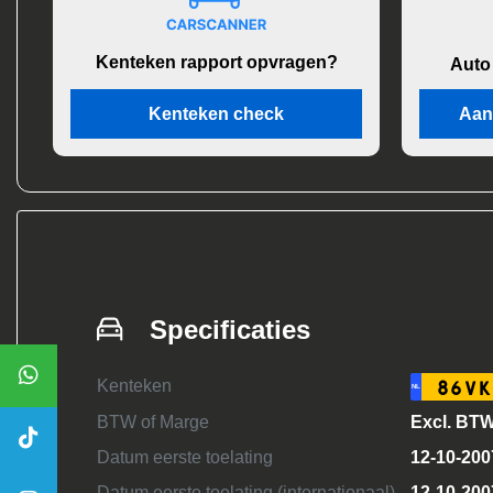
Kenteken rapport opvragen?
Auto
Kenteken check
Aan
Specificaties
Kenteken
86VK
NL
BTW of Marge
Excl. BT
Datum eerste toelating
12-10-200
Datum eerste toelating (internationaal)
12-10-200