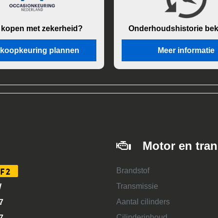
 kopen met zekerheid?
Onderhouds
historie be
koopkeuring plannen
Meer informatie
Motor en tra
Brandstof
F2
Transmissie
W
Aantal cilinders
7
Cilinderinhoud
7