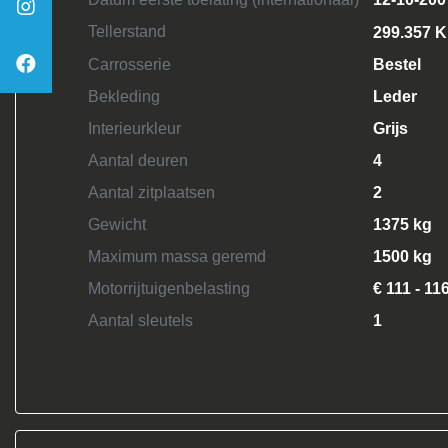
Tellerstand
299.357 
Carrosserie
Bestel
Bekleding
Leder
Interieurkleur
Grijs
Aantal deuren
4
Aantal zitplaatsen
2
Gewicht
1375 kg
Maximum massa geremd
1500 kg
Motorrijtuigenbelasting
€ 111 - 11
Aantal sleutels
1