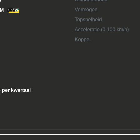
Vermogen
KM
Topsnelheid
Acceleratie (0-100 km/h)
Koppel
6 per kwartaal