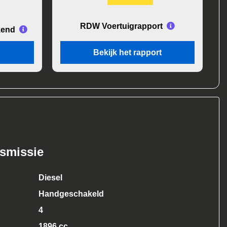
RDW Voertuigrapport
kend
Bekijk het rapport
nsmissie
Diesel
Handgeschakeld
4
1896 cc