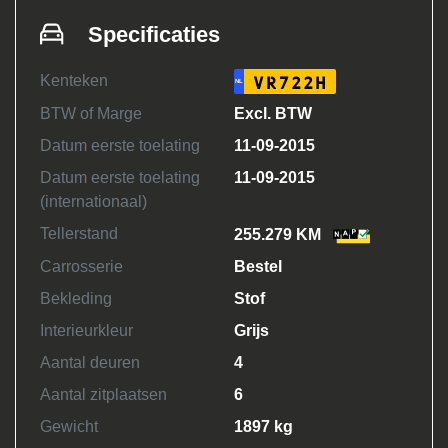
Specificaties
Kenteken
VR722H
NL
BTW of Marge
Excl. BTW
Datum eerste toelating
11-09-2015
Datum eerste toelating
11-09-2015
(internationaal)
Tellerstand
255.279 KM
Carrosserie
Bestel
Bekleding
Stof
Interieurkleur
Grijs
Aantal deuren
4
Aantal zitplaatsen
6
Gewicht
1897 kg