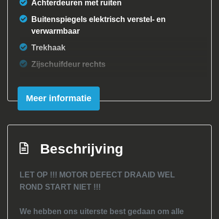
Achterdeuren met ruiten
Buitenspiegels elektrisch verstel- en
verwarmbaar
Trekhaak
Zijschuifdeur rechts
Interieur
Meer informatie
Airco
Elektrische ramen voor
Stuurbekrachtiging
Beschrijving
LET OP !!! MOTOR DEFECT DRAAID WEL
ROND START NIET !!!
We hebben ons uiterste best gedaan om alle