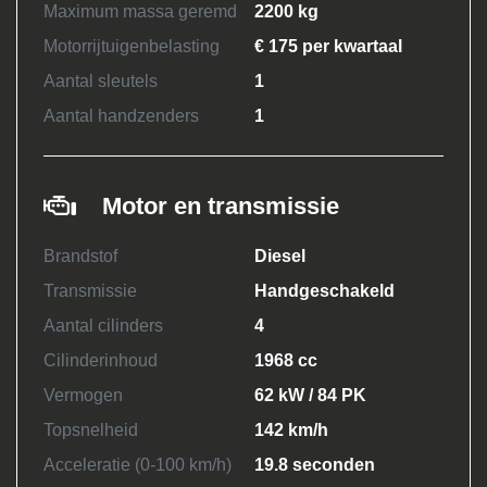
Maximum massa geremd
2200 kg
Motorrijtuigenbelasting
€ 175 per kwartaal
Aantal sleutels
1
Aantal handzenders
1
Motor en transmissie
Brandstof
Diesel
Transmissie
Handgeschakeld
Aantal cilinders
4
Cilinderinhoud
1968 cc
Vermogen
62 kW / 84 PK
Topsnelheid
142 km/h
Acceleratie (0-100 km/h)
19.8 seconden