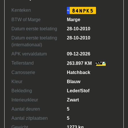
Kenteken
84NPK5
NL
BTW of Marge
Marge
Datum eerste toelating
28-10-2010
Datum eerste toelating
28-10-2010
(internationaal)
APK vervaldatum
09-12-2026
Tellerstand
263.897 KM
Carrosserie
Hatchback
Kleur
Blauw
Bekleding
Leder/Stof
Interieurkleur
Zwart
Aantal deuren
5
Aantal zitplaatsen
5
Gewicht
1273 kg