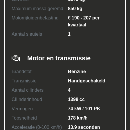
Maximum massa geremd
850 kg
Motorrijtuigenbelasting
€ 190 - 207 per
kwartaal
Aantal sleutels
1
Motor en transmissie
Brandstof
Benzine
Transmissie
Handgeschakeld
Aantal cilinders
4
Cilinderinhoud
1398 cc
Vermogen
74 kW / 101 PK
Topsnelheid
178 km/h
Acceleratie (0-100 km/h)
13.9 seconden