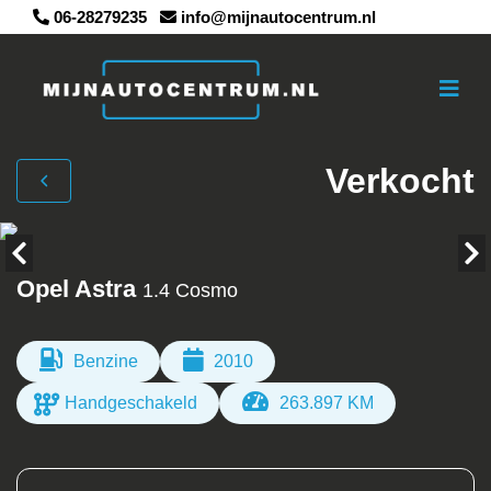
06-28279235
info@mijnautocentrum.nl
Verkocht
Opel Astra
1.4 Cosmo
Benzine
2010
Handgeschakeld
263.897 KM