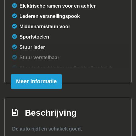
Elektrische ramen voor en achter
Lederen versnellingspook
Middenarmsteun voor
Sportstoelen
Stuur leder
Stuur verstelbaar
Stuurbekrachtiging snelheidsafhankelijk
Exterieur
Meer informatie
Achterruitwisser
Achterspoiler
Beschrijving
Buitenspiegels elektrisch inklapbaar
Buitenspiegels elektrisch verstel- en
De auto rijdt en schakelt goed.
verwarmbaar