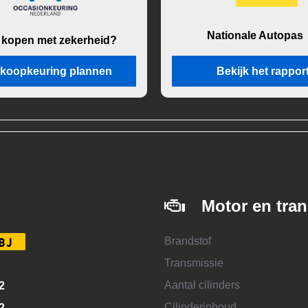
Nationale Autopas
 kopen met zekerheid?
koopkeuring plannen
Bekijk het rappor
Motor en tra
Brandstof
BJ
Transmissie
Aantal cilinders
2
Cilinderinhoud
2