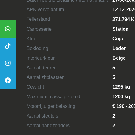
APK vervaldatum
12-12-202
Tellerstand
271.794 
Carrosserie
Station
Kleur
Grijs
Bekleding
Leder
Interieurkleur
Beige
Aantal deuren
5
Aantal zitplaatsen
5
Gewicht
1295 kg
Maximum massa geremd
1200 kg
Motorrijtuigenbelasting
€ 190 - 20
Aantal sleutels
2
Aantal handzenders
2