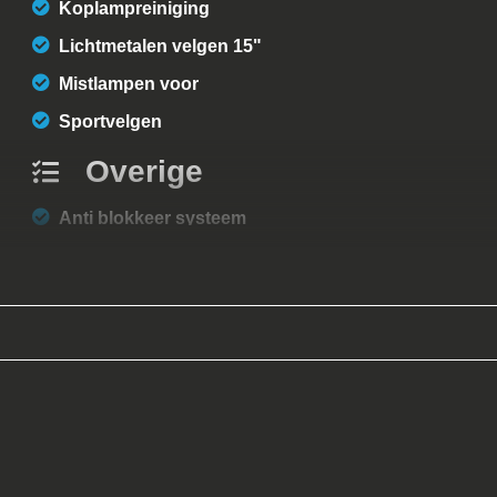
Koplampreiniging
Lichtmetalen velgen 15"
Mistlampen voor
Sportvelgen
Overige
Anti blokkeer systeem
Bestuurdersairbag
Passagiersairbag
Zij airbag(s) voor