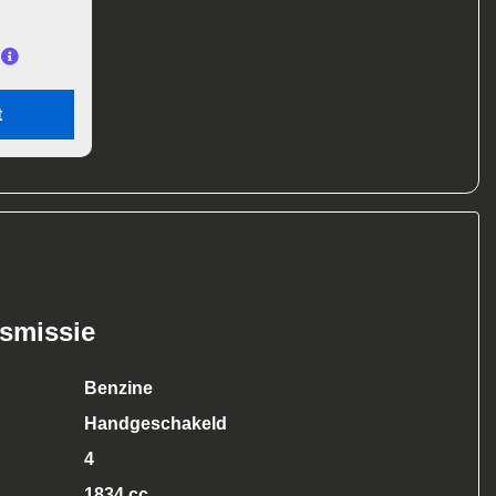
t
nsmissie
Benzine
Handgeschakeld
4
1834 cc