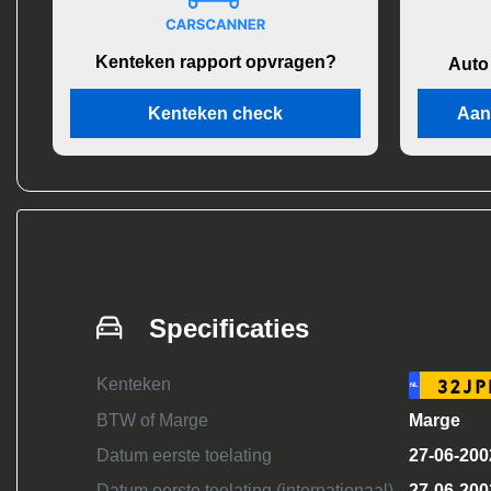
Kenteken rapport opvragen?
Auto
Kenteken check
Aan
Specificaties
Kenteken
32JP
NL
BTW of Marge
Marge
Datum eerste toelating
27-06-200
Datum eerste toelating (internationaal)
27-06-200