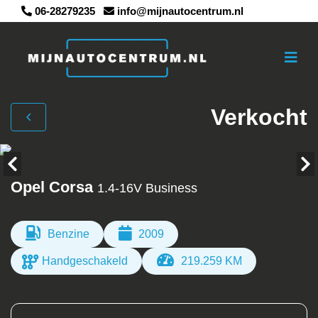
06-28279235
info@mijnautocentrum.nl
Verkocht
Opel Corsa
1.4-16V Business
Benzine
2009
Handgeschakeld
219.259 KM