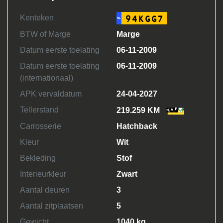
Kenteken
94KGG7
NL
BTW of Marge
Marge
Datum eerste toelating
06-11-2009
Datum eerste toelating
06-11-2009
(internationaal)
APK vervaldatum
24-04-2027
Tellerstand
219.259 KM
Carrosserie
Hatchback
Kleur
Wit
Bekleding
Stof
Interieurkleur
Zwart
Aantal deuren
3
Aantal zitplaatsen
5
Gewicht
1040 kg