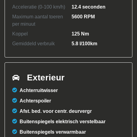
Acceleratie (0-100 km/h)
12.4 seconden
Maximum aantal toeren
5600 RPM
per minuut
Koppel
125 Nm
Gemiddeld verbruik
5.8 l/100km
Exterieur
Achterruitwisser
Achterspoiler
Afst. bed. voor centr. deurvergr
Buitenspiegels elektrisch verstelbaar
Buitenspiegels verwarmbaar