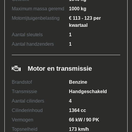
Maximum massa geremd
1000 kg
Motorrijtuigenbelasting
€ 113 - 123 per
kwartaal
Aantal sleutels
1
Aantal handzenders
1
Motor en transmissie
Brandstof
Benzine
Transmissie
Handgeschakeld
Aantal cilinders
4
Cilinderinhoud
1364 cc
Vermogen
66 kW / 90 PK
Topsnelheid
173 km/h