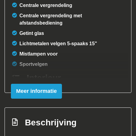
Centrale vergrendeling
Centrale vergrendeling met
afstandsbediening
Getint glas
Lichtmetalen velgen 5-spaaks 15"
Mistlampen voor
Sportvelgen
Interieur
Meer informatie
Achterbank in delen neerklapbaar
Airco
Bestuurdersstoel in hoogte verstelbaar
Beschrijving
Elektrische ramen voor
Stuur leder