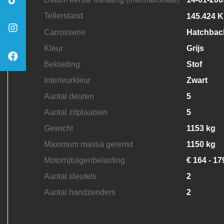
Tellerstand
145.424 
Carrosserie
Hatchbac
Kleur
Grijs
Bekleding
Stof
Interieurkleur
Zwart
Aantal deuren
5
Aantal zitplaatsen
5
Gewicht
1153 kg
Maximum massa geremd
1150 kg
Motorrijtuigenbelasting
€ 164 - 17
Aantal sleutels
2
Aantal handzenders
2