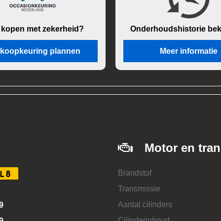
 kopen met zekerheid?
Onderhouds
historie be
koopkeuring plannen
Meer informatie
Motor en tra
Brandstof
L8
Transmissie
Aantal cilinders
9
Cilinderinhoud
9