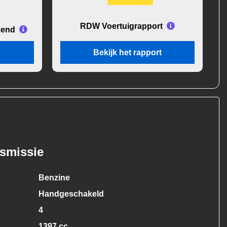
RDW Voertuigrapport
kend
Bekijk het rapport
nsmissie
Benzine
Handgeschakeld
4
1397 cc