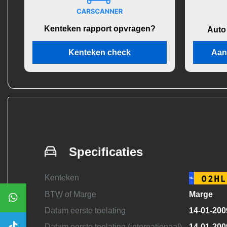
Kenteken rapport opvragen?
Auto
Kenteken check
Aan
Specificaties
Kenteken
02HL
NL
BTW of Marge
Marge
Datum eerste toelating
14-01-200
Datum eerste toelating (internationaal)
14-01-200