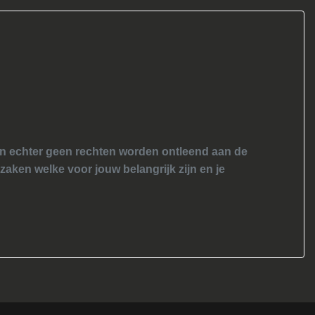
nen echter geen rechten worden ontleend aan de
 zaken welke voor jouw belangrijk zijn en je