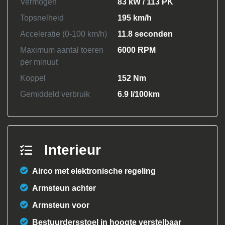
Vermogen
83 kW / 113 PK
Topsnelheid
195 km/h
Acceleratie (0-100 km/h)
11.8 seconden
Maximum aantal toeren
6000 RPM
per minuut
Koppel
152 Nm
Gemiddeld verbruik
6.9 l/100km
Interieur
Airco met elektronische regeling
Armsteun achter
Armsteun voor
Bestuurdersstoel in hoogte verstelbaar