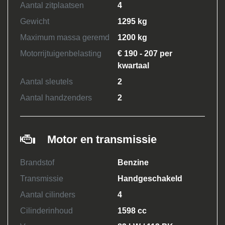
Aantal zitplaatsen
4
Gewicht
1295 kg
Maximum massa geremd
1200 kg
Motorrijtuigenbelasting
€ 190 - 207 per
kwartaal
Aantal sleutels
2
Aantal handzenders
2
Motor en transmissie
Brandstof
Benzine
Transmissie
Handgeschakeld
Aantal cilinders
4
Cilinderinhoud
1598 cc