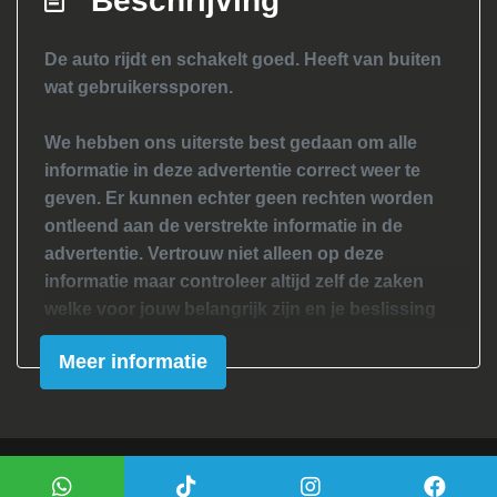
Beschrijving
Buitenspiegels elektrisch inklapbaar
Buitenspiegels elektrisch verstel- en
De auto rijdt en schakelt goed. Heeft van buiten
verwarmbaar
wat gebruikerssporen.
Buitenspiegels in carrosseriekleur
We hebben ons uiterste best gedaan om alle
Buitenspiegels van binnenuit verstelbaar
informatie in deze advertentie correct weer te
Bumpers in carrosseriekleur
geven. Er kunnen echter geen rechten worden
Centrale vergrendeling met
ontleend aan de verstrekte informatie in de
afstandsbediening
advertentie. Vertrouw niet alleen op deze
informatie maar controleer altijd zelf de zaken
Elektrisch bedienbare kap
welke voor jouw belangrijk zijn en je beslissing
Getint glas
zouden kunnen beïnvloeden. Neem contact op
Meer informatie
Lichtmetalen velgen 16"
met de verkoper voor aanvullende vragen.
Mistlampen voor
Panoramadak
Sportvelgen
Mogelijk gemaakt door
Mobilox