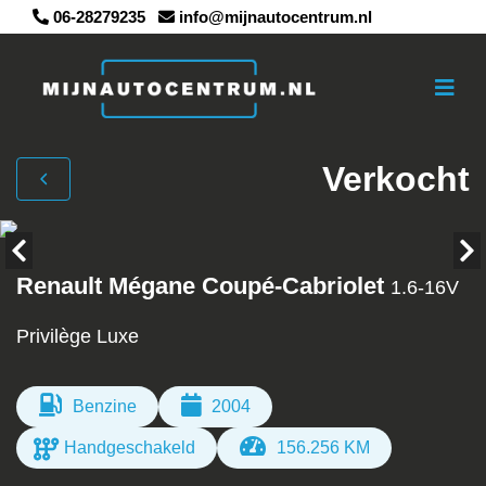
06-28279235
info@mijnautocentrum.nl
Verkocht
Renault Mégane Coupé-Cabriolet
1.6-16V
Privilège Luxe
Benzine
2004
Handgeschakeld
156.256 KM