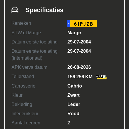
Specificaties
Kenteken
61PJZB
NL
BTW of Marge
Marge
Datum eerste toelating
29-07-2004
Datum eerste toelating
29-07-2004
(internationaal)
APK vervaldatum
26-08-2026
Tellerstand
156.256 KM
Carrosserie
Cabrio
Kleur
Zwart
Bekleding
Leder
Interieurkleur
Rood
Aantal deuren
2