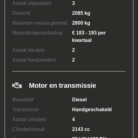
Aantal zitplaatsen
3
Gewicht
2085 kg
Maximum massa geremd
2800 kg
Motorrijtuigenbelasting
€ 183 - 193 per
kwartaal
Aantal sleutels
2
Aantal handzenders
2
Motor en transmissie
Brandstof
Diesel
Transmissie
Handgeschakeld
Aantal cilinders
4
Cilinderinhoud
2143 cc