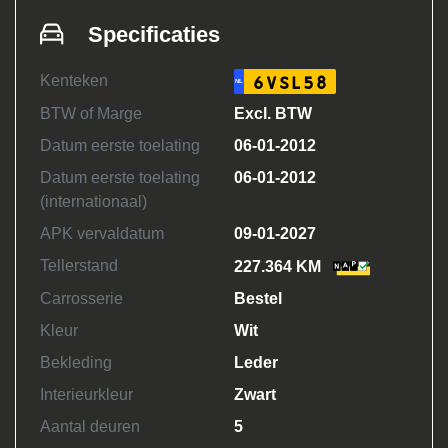
Specificaties
Kenteken
6VSL58
NL
BTW of Marge
Excl. BTW
Datum eerste toelating
06-01-2012
Datum eerste toelating
06-01-2012
(internationaal)
APK vervaldatum
09-01-2027
Tellerstand
227.364 KM
Carrosserie
Bestel
Kleur
Wit
Bekleding
Leder
Interieurkleur
Zwart
Aantal deuren
5