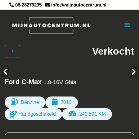
06-28279235
info@mijnautocentrum.nl
Verkocht
Ford C-Max
1.8-16V Ghia
Benzine
2010
Handgeschakeld
240.591 KM