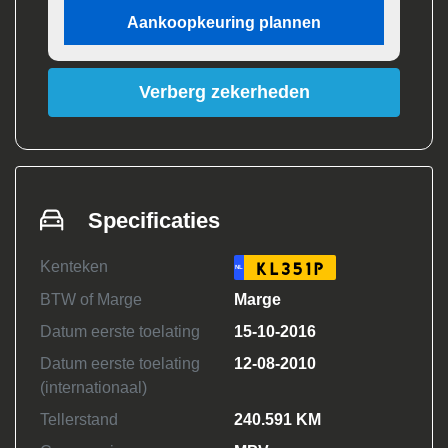
Aankoopkeuring plannen
Verberg zekerheden
Specificaties
Kenteken
KL351P
NL
BTW of Marge
Marge
Datum eerste toelating
15-10-2016
Datum eerste toelating
12-08-2010
(internationaal)
Tellerstand
240.591 KM