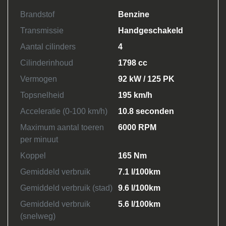
Brandstof
Benzine
Transmissie
Handgeschakeld
Aantal cilinders
4
Cilinderinhoud
1798 cc
Vermogen
92 kW / 125 PK
Topsnelheid
195 km/h
Acceleratie (0-100 km/h)
10.8 seconden
Maximum aantal toeren
6000 RPM
per minuut
Koppel
165 Nm
Gemiddeld verbruik
7.1 l/100km
Gemiddeld verbruik (stad)
9.6 l/100km
Gemiddeld verbruik
5.6 l/100km
(snelweg)