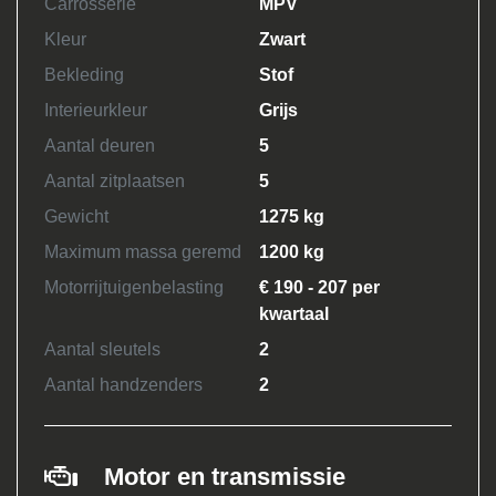
Carrosserie
MPV
Kleur
Zwart
Bekleding
Stof
Interieurkleur
Grijs
Aantal deuren
5
Aantal zitplaatsen
5
Gewicht
1275 kg
Maximum massa geremd
1200 kg
Motorrijtuigenbelasting
€ 190 - 207 per
kwartaal
Aantal sleutels
2
Aantal handzenders
2
Motor en transmissie