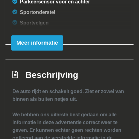
Parkeersensor voor en achter
Sportonderstel
Sportvelgen
Trekhaak
Meer informatie
Verwarmde voorruit
Interieur
Achterbank in delen neerklapbaar
Beschrijving
Airco
De auto rijdt en schakelt goed. Ziet er zowel van
Airco automatisch
binnen als buiten netjes uit.
Binnenspiegel automatisch dimmend
Elektrische ramen achter
We hebben ons uiterste best gedaan om alle
informatie in deze advertentie correct weer te
Elektrische ramen voor
geven. Er kunnen echter geen rechten worden
Elektrische ramen voor en achter
ontleend aan de verstrekte informatie in de