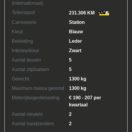
(internationaal)
Tellerstand
231.306 KM
Carrosserie
Station
Kleur
Blauw
Bekleding
Leder
Interieurkleur
Zwart
Aantal deuren
5
Aantal zitplaatsen
5
Gewicht
1300 kg
Maximum massa geremd
1300 kg
Motorrijtuigenbelasting
€ 190 - 207 per
kwartaal
Aantal sleutels
2
Aantal handzenders
2