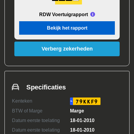
RDW Voertuigrapport
Bekijk het rapport
Verberg zekerheden
Specificaties
Kenteken
79KKF9
NL
BTW of Marge
Marge
Datum eerste toelating
18-01-2010
Datum eerste toelating
18-01-2010