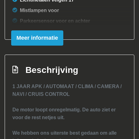
Mistlampen voor
Parkeersensor voor en achter
Sportvelgen
Meer informatie
Xenon koplampen
Interieur
Beschrijving
Achterbank in delen neerklapbaar
Armsteun voor
1 JAAR APK / AUTOMAAT / CLIMA / CAMERA /
Binnenspiegel automatisch dimmend
NAVI / CRUIS CONTROL
Electronic climate control
De motor loopt onregelmatig. De auto ziet er
Elektrische ramen achter
voor de rest netjes uit.
Elektrische ramen voor
Hoofdsteunen anti-whiplash
We hebben ons uiterste best gedaan om alle