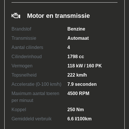
Motor en transmissie
Brandstof
Benzine
Transmissie
Automaat
Aantal cilinders
4
Cilinderinhoud
1798 cc
Vermogen
118 kW / 160 PK
Topsnelheid
222 km/h
Acceleratie (0-100 km/h)
7.9 seconden
Maximum aantal toeren
4500 RPM
per minuut
Koppel
250 Nm
Gemiddeld verbruik
6.6 l/100km