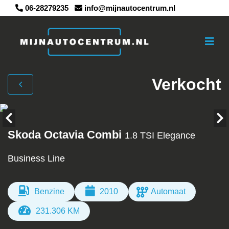
06-28279235
info@mijnautocentrum.nl
Verkocht
Skoda Octavia Combi
1.8 TSI Elegance
Business Line
Benzine
2010
Automaat
231.306 KM