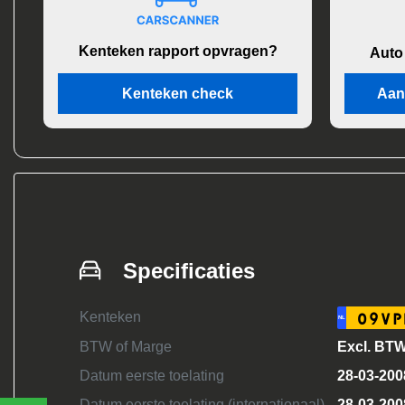
Kenteken rapport opvragen?
Auto
Kenteken check
Aan
Specificaties
Kenteken
09VP
NL
BTW of Marge
Excl. BT
Datum eerste toelating
28-03-200
Datum eerste toelating (internationaal)
28-03-200