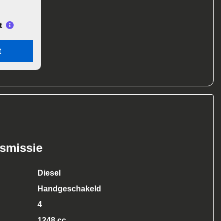
t
t
nsmissie
Diesel
Handgeschakeld
4
1248 cc