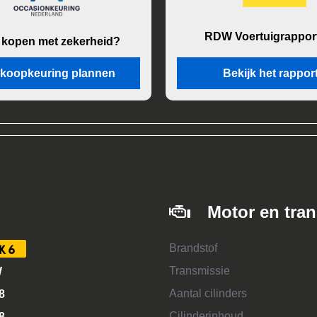
RDW Voertuigrappor
 kopen met zekerheid?
koopkeuring plannen
Bekijk het rappor
Motor en tra
Brandstof
K6
Transmissie
W
Aantal cilinders
8
Cilinderinhoud
8