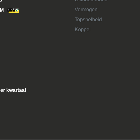
Vermogen
KM
Topsnelheid
Koppel
per kwartaal