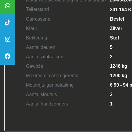
Tellerstand
241.164 
Carrosserie
Bestel
Kleur
Zilver
Bekleding
Stof
Aantal deuren
5
Aantal zitplaatsen
2
Gewicht
1246 kg
Maximum massa geremd
1200 kg
Motorrijtuigenbelasting
€ 90 - 94 
Aantal sleutels
2
Aantal handzenders
1