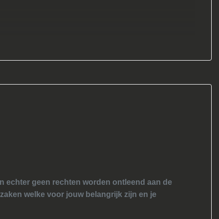
nen echter geen rechten worden ontleend aan de
 zaken welke voor jouw belangrijk zijn en je