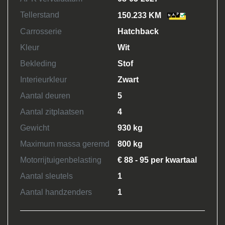
Tellerstand
150.233 KM
Carrosserie
Hatchback
Kleur
Wit
Bekleding
Stof
Interieurkleur
Zwart
Aantal deuren
5
Aantal zitplaatsen
4
Gewicht
930 kg
Maximum massa geremd
800 kg
Motorrijtuigenbelasting
€ 88 - 95 per kwartaal
Aantal sleutels
1
Aantal handzenders
1