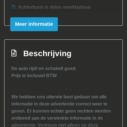
Achterbank in delen neerklapbaar
Achterbank neerklapbaar
Meer informatie
Airco
Elektrische ramen voor
Hoofdsteunen anti-whiplash
Beschrijving
Stuur verstelbaar
Stuurbekrachtiging snelheidsafhankelijk
De auto rijdt en schakelt goed.
Prijs is inclusief BTW
Exterieur
Achterruitwisser
We hebben ons uiterste best gedaan om alle
Bumpers in carrosseriekleur
informatie in deze advertentie correct weer te
Centrale vergrendeling
geven. Er kunnen echter geen rechten worden
ontleend aan de verstrekte informatie in de
Centrale vergrendeling met
advertentie. Vertrouw niet alleen op deze
afstandsbediening