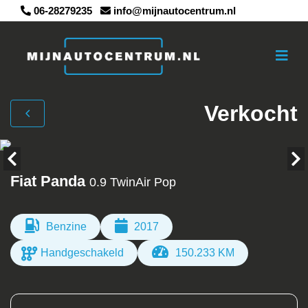
06-28279235
info@mijnautocentrum.nl
Verkocht
Fiat Panda
0.9 TwinAir Pop
Benzine
2017
Handgeschakeld
150.233 KM