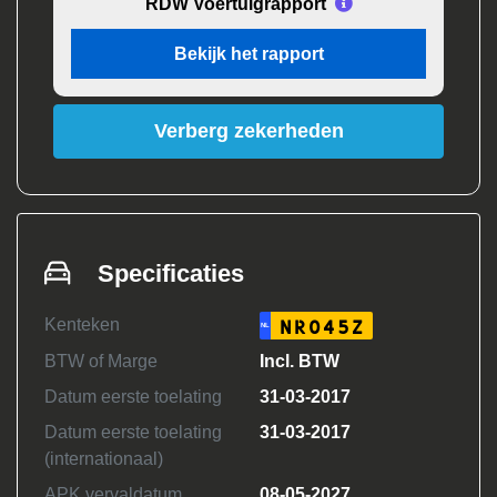
RDW Voertuigrapport
Bekijk het rapport
Verberg zekerheden
Specificaties
Kenteken
NR045Z
NL
BTW of Marge
Incl. BTW
Datum eerste toelating
31-03-2017
Datum eerste toelating
31-03-2017
(internationaal)
APK vervaldatum
08-05-2027