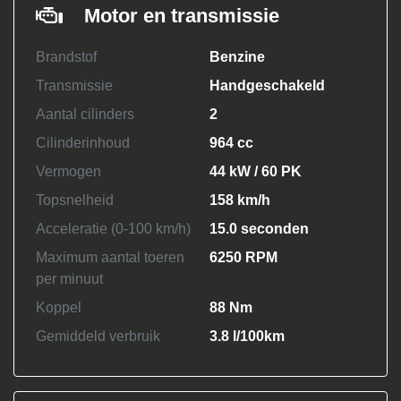
Motor en transmissie
Brandstof
Benzine
Transmissie
Handgeschakeld
Aantal cilinders
2
Cilinderinhoud
964 cc
Vermogen
44 kW / 60 PK
Topsnelheid
158 km/h
Acceleratie (0-100 km/h)
15.0 seconden
Maximum aantal toeren
6250 RPM
per minuut
Koppel
88 Nm
Gemiddeld verbruik
3.8 l/100km