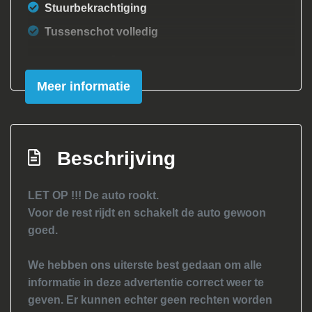
Stuurbekrachtiging
Tussenschot volledig
Exterieur
Meer informatie
Buitenspiegels elektrisch verstel- en
verwarmbaar
Buitenspiegels elektrisch verstelbaar
Beschrijving
Centrale vergrendeling met
afstandsbediening
LET OP !!! De auto rookt.
Dakrails
Voor de rest rijdt en schakelt de auto gewoon
Mistlampen voor
goed.
Parkeersensor achter
We hebben ons uiterste best gedaan om alle
Side-skirts
informatie in deze advertentie correct weer te
Sperdifferentieel
geven. Er kunnen echter geen rechten worden