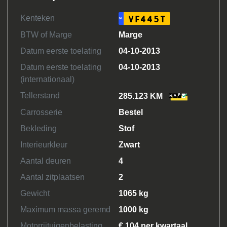
Kenteken
VF445T
NL
BTW of Marge
Marge
Datum eerste toelating
04-10-2013
Datum eerste toelating
04-10-2013
(internationaal)
Tellerstand
285.123 KM
Carrosserie
Bestel
Bekleding
Stof
Interieurkleur
Zwart
Aantal deuren
4
Aantal zitplaatsen
2
Gewicht
1065 kg
Maximum massa geremd
1000 kg
Motorrijtuigenbelasting
€ 104 per kwartaal