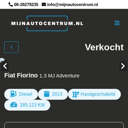
06-28279235
info@mijnautocentrum.nl
Verkocht
Fiat Fiorino
1.3 MJ Adventure
Diesel
2013
Handgeschakeld
285.123 KM