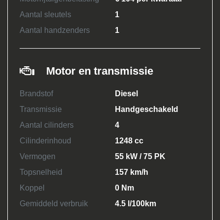
Aantal sleutels
1
Aantal handzenders
1
Motor en transmissie
Brandstof
Diesel
Transmissie
Handgeschakeld
Aantal cilinders
4
Cilinderinhoud
1248 cc
Vermogen
55 kW / 75 PK
Topsnelheid
157 km/h
Koppel
0 Nm
Gemiddeld verbruik
4.5 l/100km