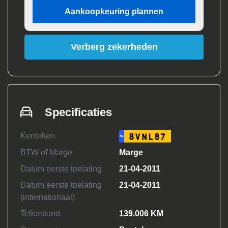
Aankoopkeuring plannen
Verberg zekerheden
Specificaties
Kenteken
8VNL87
NL
BTW of Marge
Marge
Datum eerste toelating
21-04-2011
Datum eerste toelating
21-04-2011
(internationaal)
Tellerstand
139.006 KM