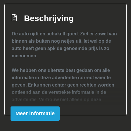
Beschrijving
De auto rijdt en schakelt goed. Ziet er zowel van
binnen als buiten nog netjes uit. let wel op de
auto heeft geen apk de genoemde prijs is zo
meenemen.
We hebben ons uiterste best gedaan om alle
informatie in deze advertentie correct weer te
geven. Er kunnen echter geen rechten worden
ontleend aan de verstrekte informatie in de
advertentie. Vertrouw niet alleen op deze
informatie maar controleer altijd zelf de zaken
Meer informatie
welke voor jouw belangrijk zijn en je beslissing
zouden kunnen beïnvloeden. Neem contact op
met de verkoper voor aanvullende vragen.