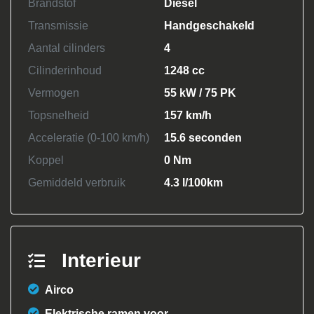
Brandstof
Diesel
Transmissie
Handgeschakeld
Aantal cilinders
4
Cilinderinhoud
1248 cc
Vermogen
55 kW / 75 PK
Topsnelheid
157 km/h
Acceleratie (0-100 km/h)
15.6 seconden
Koppel
0 Nm
Gemiddeld verbruik
4.3 l/100km
Interieur
Airco
Elektrische ramen voor