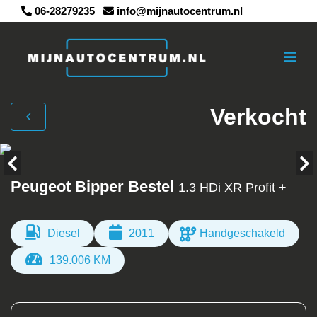
06-28279235
info@mijnautocentrum.nl
Verkocht
Peugeot Bipper Bestel
1.3 HDi XR Profit +
Diesel
2011
Handgeschakeld
139.006 KM