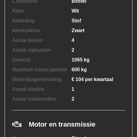
Carrosserie
Bestel
Kleur
Wit
Bekleding
Stof
Interieurkleur
Zwart
Aantal deuren
4
Aantal zitplaatsen
2
Gewicht
1065 kg
Maximum massa geremd
600 kg
Motorrijtuigenbelasting
€ 104 per kwartaal
Aantal sleutels
1
Aantal handzenders
2
Motor en transmissie