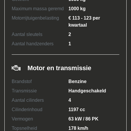
Maximum massa geremd
1000 kg
Motorrijtuigenbelasting
€ 113 - 123 per
kwartaal
Aantal sleutels
2
Aantal handzenders
1
Motor en transmissie
Brandstof
Benzine
Transmissie
Handgeschakeld
Aantal cilinders
4
Cilinderinhoud
1197 cc
Vermogen
63 kW / 86 PK
Topsnelheid
178 km/h