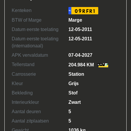
Kenteken
09RFR1
NL
BTW of Marge
Marge
Datum eerste toelating
12-05-2011
Datum eerste toelating
12-05-2011
(internationaal)
APK vervaldatum
07-04-2027
Tellerstand
204.984 KM
Carrosserie
Station
Kleur
Grijs
Bekleding
Stof
Interieurkleur
Zwart
Aantal deuren
5
Aantal zitplaatsen
5
Gewicht
1036 kg