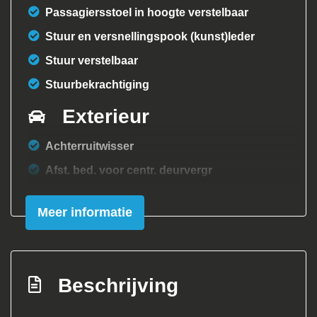
Passagiersstoel in hoogte verstelbaar
Stuur en versnellingspook (kunst)leder
Stuur verstelbaar
Stuurbekrachtiging
Exterieur
Achterruitwisser
Afst. bed. voor centr. deurvergr
Buitenspiegels elektrisch verstel- en
Meer informatie
verwarmbaar
Centrale vergrendeling
Extra getint glas achter
Beschrijving
Lichtmetalen velgen 15"
Mistlampen voor adaptief