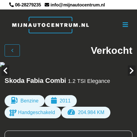
06-28279235
info@mijnautocentrum.nl
Verkocht
Skoda Fabia Combi
1.2 TSI Elegance
Benzine
2011
Handgeschakeld
204.984 KM