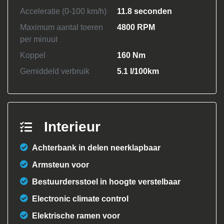
Acceleratie (0-100 km/h)
11.8 seconden
Maximum aantal toeren
4800 RPM
per minuut
Koppel
160 Nm
Gemiddeld verbruik
5.1 l/100km
Interieur
Achterbank in delen neerklapbaar
Armsteun voor
Bestuurdersstoel in hoogte verstelbaar
Electronic climate control
Elektrische ramen voor