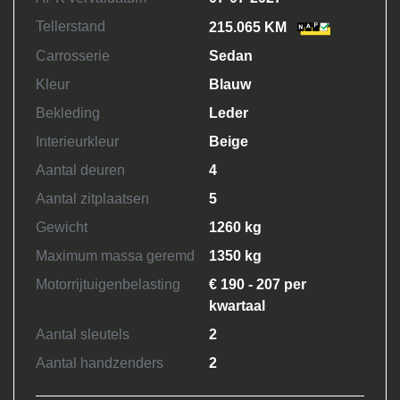
Tellerstand
215.065 KM
Carrosserie
Sedan
Kleur
Blauw
Bekleding
Leder
Interieurkleur
Beige
Aantal deuren
4
Aantal zitplaatsen
5
Gewicht
1260 kg
Maximum massa geremd
1350 kg
Motorrijtuigenbelasting
€ 190 - 207 per
kwartaal
Aantal sleutels
2
Aantal handzenders
2