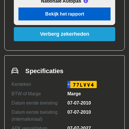
Nationale Autopas
Bekijk het rapport
Verberg zekerheden
Specificaties
Kenteken
77LVV4
NL
BTW of Marge
Marge
Datum eerste toelating
07-07-2010
Datum eerste toelating
07-07-2010
(internationaal)
APK vervaldatum
07-07-2027