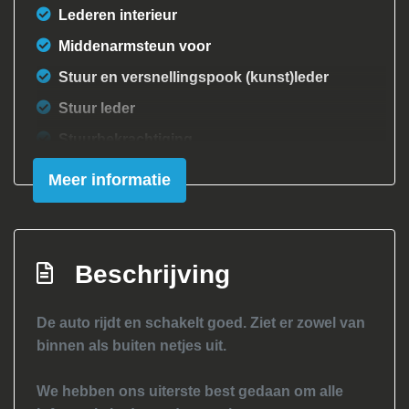
Lederen interieur
Middenarmsteun voor
Stuur en versnellingspook (kunst)leder
Stuur leder
Stuurbekrachtiging
Voorstoelen verwarmd
Meer informatie
Exterieur
Bi-xenon koplampen
Beschrijving
Buitenspiegels elektrisch verstel- en
verwarmbaar
De auto rijdt en schakelt goed. Ziet er zowel van
Buitenspiegels in carrosseriekleur
binnen als buiten netjes uit.
Centrale vergrendeling met
afstandsbediening
We hebben ons uiterste best gedaan om alle