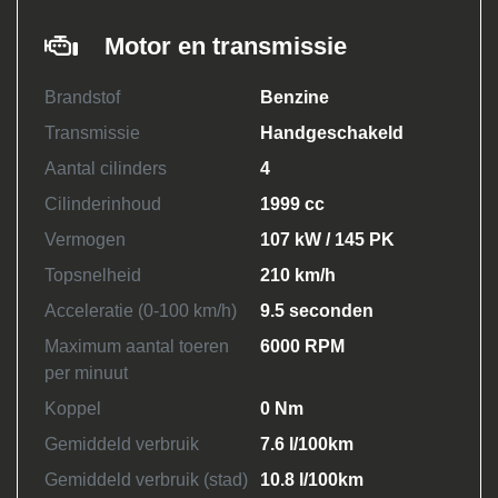
Motor en transmissie
Brandstof
Benzine
Transmissie
Handgeschakeld
Aantal cilinders
4
Cilinderinhoud
1999 cc
Vermogen
107 kW / 145 PK
Topsnelheid
210 km/h
Acceleratie (0-100 km/h)
9.5 seconden
Maximum aantal toeren
6000 RPM
per minuut
Koppel
0 Nm
Gemiddeld verbruik
7.6 l/100km
Gemiddeld verbruik (stad)
10.8 l/100km