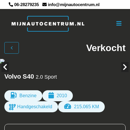
06-28279235
info@mijnautocentrum.nl
Verkocht
Volvo S40
2.0 Sport
Benzine
2010
Handgeschakeld
215.065 KM