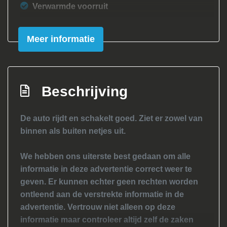
Verwarmde voorruit
Interieur
Meer informatie
Achterbank neerklapbaar
Airco
Binnenspiegel automatisch dimmend
Beschrijving
Elektrische ramen voor
De auto rijdt en schakelt goed. Ziet er zowel van
Middenarmsteun voor
binnen als buiten netjes uit.
Sportstoelen
Stuur leder
We hebben ons uiterste best gedaan om alle
informatie in deze advertentie correct weer te
Stuur verstelbaar
geven. Er kunnen echter geen rechten worden
Stuurbekrachtiging
ontleend aan de verstrekte informatie in de
advertentie. Vertrouw niet alleen op deze
Overige
informatie maar controleer altijd zelf de zaken