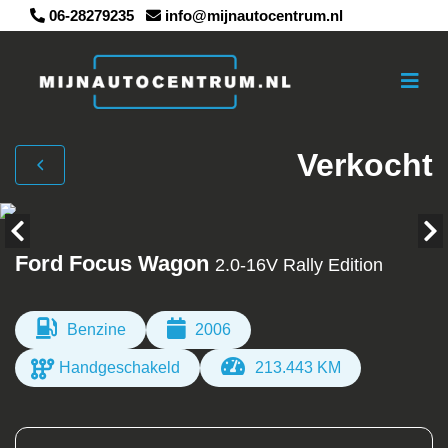
06-28279235
info@mijnautocentrum.nl
Verkocht
Ford Focus Wagon
2.0-16V Rally Edition
Benzine
2006
Handgeschakeld
213.443 KM