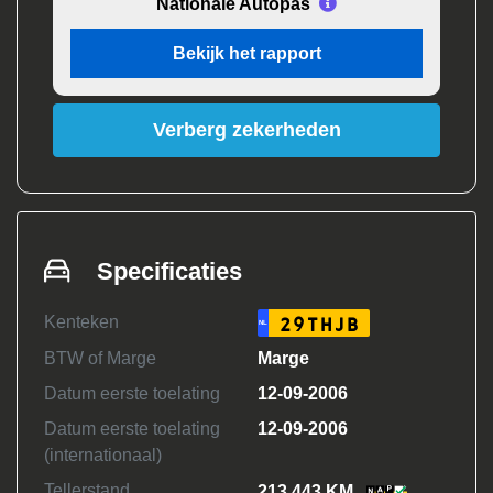
Nationale Autopas
Bekijk het rapport
Verberg zekerheden
Specificaties
Kenteken
29THJB
NL
BTW of Marge
Marge
Datum eerste toelating
12-09-2006
Datum eerste toelating
12-09-2006
(internationaal)
Tellerstand
213.443 KM