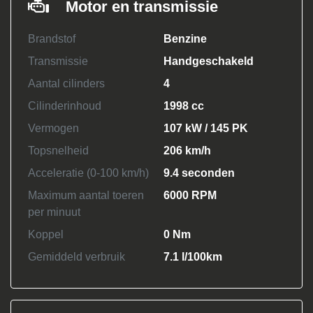
Motor en transmissie
Brandstof
Benzine
Transmissie
Handgeschakeld
Aantal cilinders
4
Cilinderinhoud
1998 cc
Vermogen
107 kW / 145 PK
Topsnelheid
206 km/h
Acceleratie (0-100 km/h)
9.4 seconden
Maximum aantal toeren
6000 RPM
per minuut
Koppel
0 Nm
Gemiddeld verbruik
7.1 l/100km