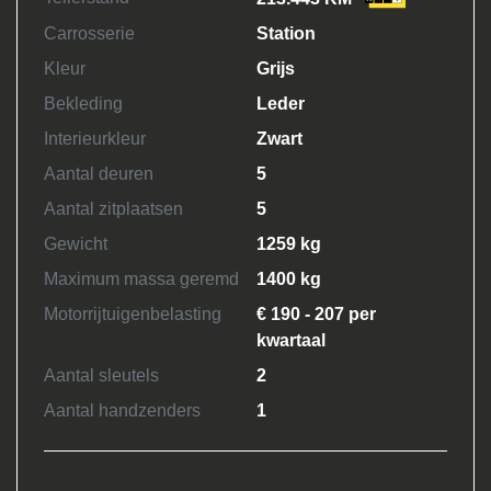
Carrosserie
Station
Kleur
Grijs
Bekleding
Leder
Interieurkleur
Zwart
Aantal deuren
5
Aantal zitplaatsen
5
Gewicht
1259 kg
Maximum massa geremd
1400 kg
Motorrijtuigenbelasting
€ 190 - 207 per
kwartaal
Aantal sleutels
2
Aantal handzenders
1