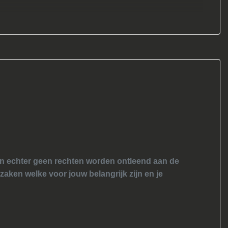
nen echter geen rechten worden ontleend aan de
 zaken welke voor jouw belangrijk zijn en je