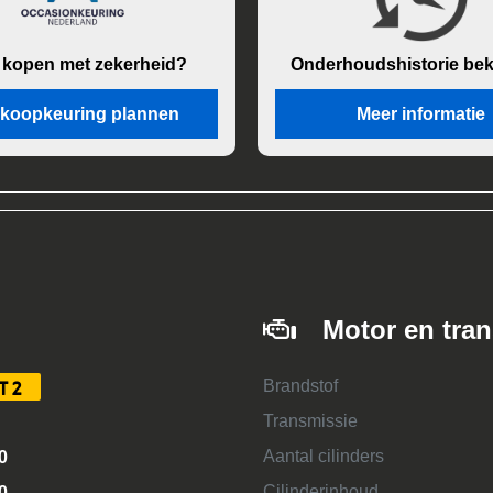
 kopen met zekerheid?
Onderhouds
historie be
koopkeuring plannen
Meer informatie
Motor en tra
Brandstof
T2
Transmissie
Aantal cilinders
0
Cilinderinhoud
0