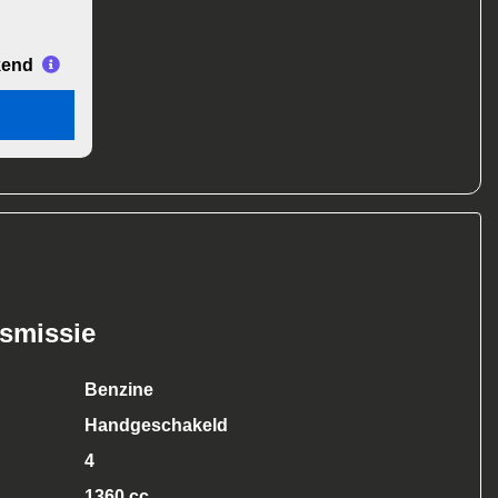
kend
nsmissie
Benzine
Handgeschakeld
4
1360 cc