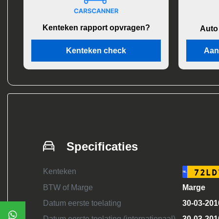
Kenteken rapport opvragen?
Auto
Kenteken check
Aan
Specificaties
Kenteken
72LD
NL
BTW of Marge
Marge
Datum eerste toelating
30-03-201
Datum eerste toelating (internationaal)
30-03-201