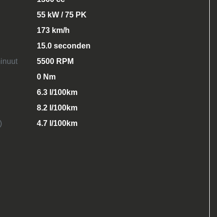
55 kW / 75 PK
173 km/h
15.0 seconden
inuut
5500 RPM
0 Nm
6.3 l/100km
8.2 l/100km
)
4.7 l/100km