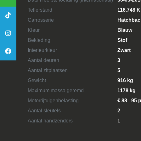
Tellerstand
116.748 
Carrosserie
Hatchbac
Kleur
Blauw
Bekleding
Stof
Interieurkleur
Zwart
Aantal deuren
3
Aantal zitplaatsen
5
Gewicht
916 kg
Maximum massa geremd
1178 kg
Motorrijtuigenbelasting
€ 88 - 95 
Aantal sleutels
2
Aantal handzenders
1