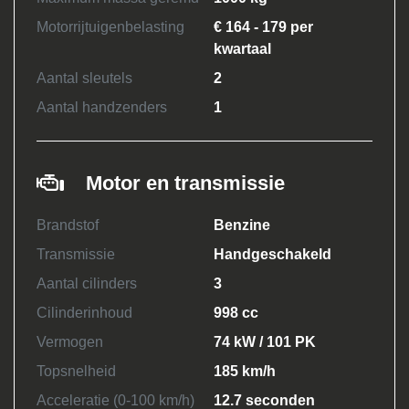
Motorrijtuigenbelasting
€ 164 - 179 per
kwartaal
Aantal sleutels
2
Aantal handzenders
1
Motor en transmissie
Brandstof
Benzine
Transmissie
Handgeschakeld
Aantal cilinders
3
Cilinderinhoud
998 cc
Vermogen
74 kW / 101 PK
Topsnelheid
185 km/h
Acceleratie (0-100 km/h)
12.7 seconden