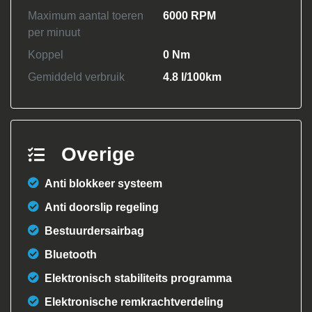
Maximum aantal toeren
6000 RPM
per minuut
Koppel
0 Nm
Gemiddeld verbruik
4.8 l/100km
Overige
Anti blokkeer systeem
Anti doorslip regeling
Bestuurdersairbag
Bluetooth
Elektronisch stabiliteits programma
Elektronische remkrachtverdeling