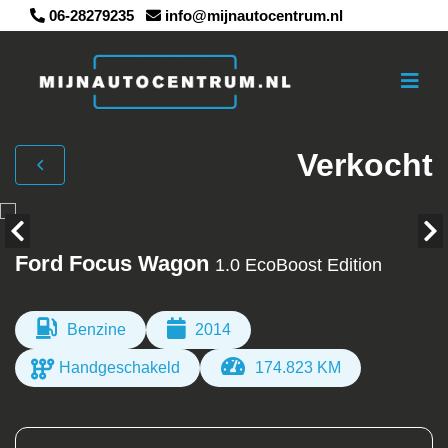
06-28279235
info@mijnautocentrum.nl
Verkocht
Ford Focus Wagon
1.0 EcoBoost Edition
Benzine
2014
Handgeschakeld
174.823 KM