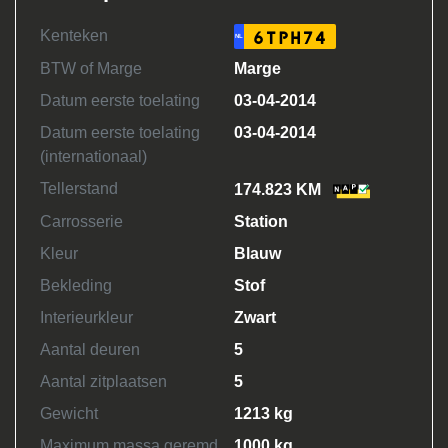
Kenteken
6TPH74
NL
BTW of Marge
Marge
Datum eerste toelating
03-04-2014
Datum eerste toelating
03-04-2014
(internationaal)
Tellerstand
174.823 KM
Carrosserie
Station
Kleur
Blauw
Bekleding
Stof
Interieurkleur
Zwart
Aantal deuren
5
Aantal zitplaatsen
5
Gewicht
1213 kg
Maximum massa geremd
1000 kg