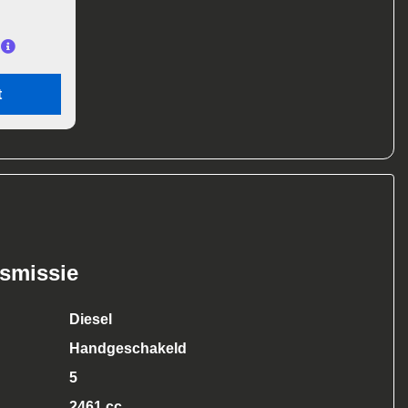
t
nsmissie
Diesel
Handgeschakeld
5
2461 cc