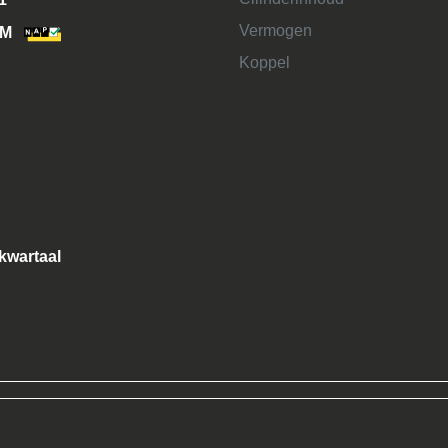
Vermogen
KM
Koppel
 kwartaal