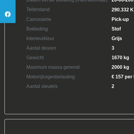
Tellerstand
290.332 
Carrosserie
Pick-up
Bekleding
Stof
Interieurkleur
Grijs
Aantal deuren
3
Gewicht
1670 kg
Maximum massa geremd
2000 kg
Motorrijtuigenbelasting
€ 157 per
Aantal sleutels
2