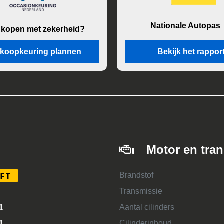
Nationale Autopas
 kopen met zekerheid?
koopkeuring plannen
Bekijk het rappor
Motor en tra
Brandstof
FT
Transmissie
Aantal cilinders
1
Cilinderinhoud
1