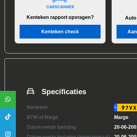
Kenteken rapport opvragen?
Auto
Kenteken check
Aan
Specificaties
Kenteken
97VX
NL
BTW of Marge
Marge
Datum eerste toelating
20-06-200
Datum eerste toelating (internationaal)
20-06-200