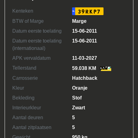
Kenteken
39RKP7
NL
BTW of Marge
Marge
Datum eerste toelating
15-06-2011
Datum eerste toelating
15-06-2011
(internationaal)
APK vervaldatum
11-03-2027
Tellerstand
59.038 KM
Carrosserie
Hatchback
Kleur
Oranje
Bekleding
Stof
Interieurkleur
Zwart
Aantal deuren
5
Aantal zitplaatsen
5
Gewicht
950 kg