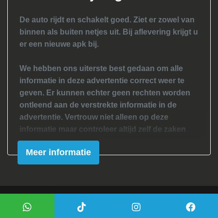
Hoofd airbag(s) voor
De auto rijdt en schakelt goed. Ziet er zowel van
Passagiersairbag
binnen als buiten netjes uit. Bij aflevering krijgt u
Zij airbag(s) voor
er een nieuwe apk bij.
Interieur
We hebben ons uiterste best gedaan om alle
Achterbank in delen neerklapbaar
informatie in deze advertentie correct weer te
geven. Er kunnen echter geen rechten worden
Airco
ontleend aan de verstrekte informatie in de
Elektrische ramen voor
advertentie. Vertrouw niet alleen op deze
informatie maar controleer altijd zelf de zaken
Stuur leder
welke voor jouw belangrijk zijn en je beslissing
Stuurbekrachtiging
Meer informatie
zouden kunnen beïnvloeden. Neem contact op
Voorstoelen verwarmd
met de verkoper voor aanvullende vragen.
Mogelijk gemaakt door
Mobilox