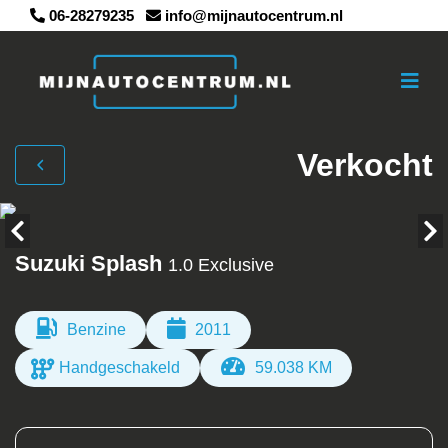
06-28279235
info@mijnautocentrum.nl
Verkocht
Suzuki Splash
1.0 Exclusive
Benzine
2011
Handgeschakeld
59.038 KM