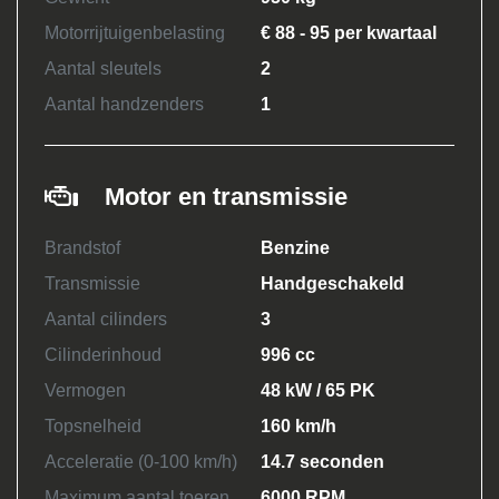
Motorrijtuigenbelasting
€ 88 - 95 per kwartaal
Aantal sleutels
2
Aantal handzenders
1
Motor en transmissie
Brandstof
Benzine
Transmissie
Handgeschakeld
Aantal cilinders
3
Cilinderinhoud
996 cc
Vermogen
48 kW / 65 PK
Topsnelheid
160 km/h
Acceleratie (0-100 km/h)
14.7 seconden
Maximum aantal toeren
6000 RPM