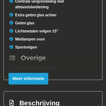
Centrale vergrendeling met
afstandsbediening
Extra getint glas achter
Getint glas
Lichtmetalen velgen 15"
Mistlampen voor
Sportvelgen
Overige
Anti blokkeer systeem
Bestuurdersairbag
Meer informatie
Brake assist system
Elektronische remkrachtverdeling
Hoofd airbag(s) achter
Beschrijving