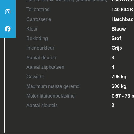
Tellerstand
140.644 
Carrosserie
Hatchbac
Kleur
Blauw
Bekleding
Stof
Interieurkleur
Grijs
Aantal deuren
3
Aantal zitplaatsen
4
Gewicht
795 kg
Maximum massa geremd
600 kg
Motorrijtuigenbelasting
€ 67 - 73 
Aantal sleutels
2