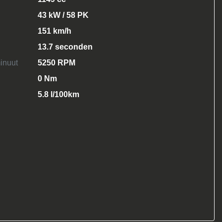
43 kW / 58 PK
151 km/h
13.7 seconden
inuut
5250 RPM
0 Nm
5.8 l/100km