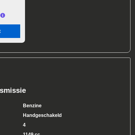
t
nsmissie
Benzine
Handgeschakeld
4
1149 cc