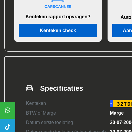
Kenteken rapport opvragen?
Auto
Kenteken check
Aan
Specificaties
Kenteken
32TD
NL
BTW of Marge
Marge
Datum eerste toelating
20-07-200
Datum eerste toelating (internationaal)
20-07-200