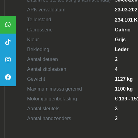
APK vervaldatum
23-03-202
Tellerstand
234.101 
Carrosserie
Cabrio
Kleur
Grijs
Bekleding
Leder
Aantal deuren
2
Aantal zitplaatsen
4
Gewicht
1127 kg
Maximum massa geremd
1100 kg
Motorrijtuigenbelasting
€ 139 - 15
Aantal sleutels
3
Aantal handzenders
2