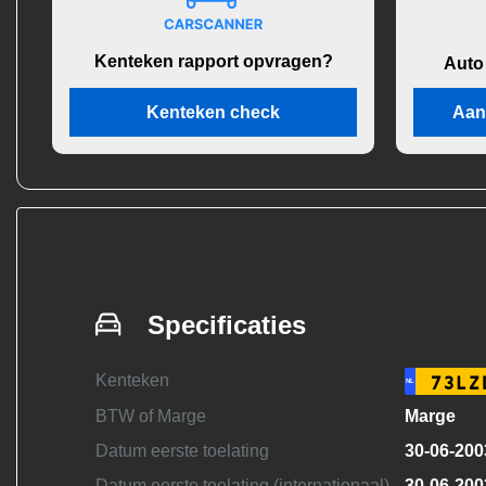
Kenteken rapport opvragen?
Auto
Kenteken check
Aan
Specificaties
Kenteken
73LZ
NL
BTW of Marge
Marge
Datum eerste toelating
30-06-200
Datum eerste toelating (internationaal)
30-06-200