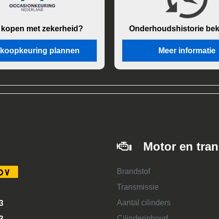
 kopen met zekerheid?
Onderhouds
historie be
koopkeuring plannen
Meer informatie
Motor en tra
Brandstof
DV
Transmissie
Aantal cilinders
3
Cilinderinhoud
3