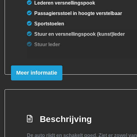
Lederen versnellingspook
Passagiersstoel in hoogte verstelbaar
Sportstoelen
Stuur en versnellingspook (kunst)leder
Stuur leder
Stuur verstelbaar
Stuurbekrachtiging
Meer informatie
Beschrijving
De auto rijdt en schakelt goed. Ziet er zowel van