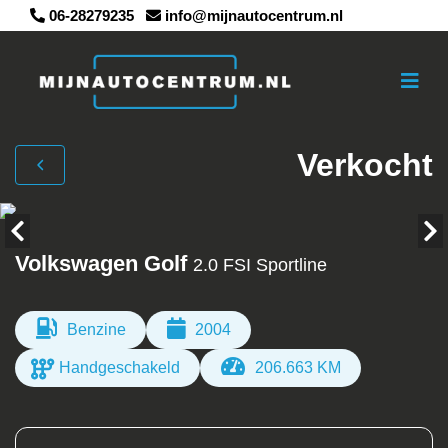
06-28279235
info@mijnautocentrum.nl
Verkocht
Volkswagen Golf
2.0 FSI Sportline
Benzine
2004
Handgeschakeld
206.663 KM