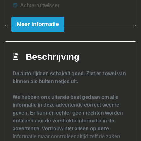
Achterruitwisser
Buitenspiegels in carrosseriekleur
Meer informatie
Buitenspiegels verwarmbaar
Bumpers in carrosseriekleur
Centrale vergrendeling met
Beschrijving
afstandsbediening
Lichtmetalen velgen 16"
De auto rijdt en schakelt goed. Ziet er zowel van
Sportonderstel
binnen als buiten netjes uit.
Sportvelgen
We hebben ons uiterste best gedaan om alle
Trekhaak
informatie in deze advertentie correct weer te
Overige
geven. Er kunnen echter geen rechten worden
ontleend aan de verstrekte informatie in de
Anti blokkeer systeem
advertentie. Vertrouw niet alleen op deze
informatie maar controleer altijd zelf de zaken
Bestuurdersairbag