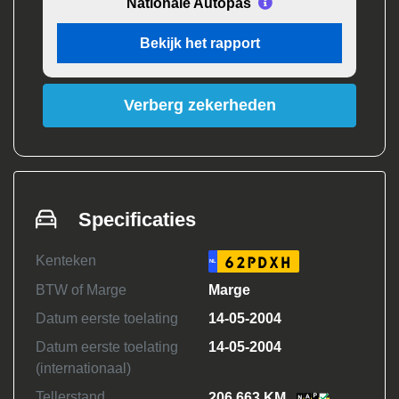
Nationale Autopas
Bekijk het rapport
Verberg zekerheden
Specificaties
Kenteken
62PDXH
NL
BTW of Marge
Marge
Datum eerste toelating
14-05-2004
Datum eerste toelating
14-05-2004
(internationaal)
Tellerstand
206.663 KM