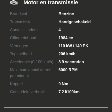
Motor en transmissie
Brandstof
Benzine
Transmissie
Handgeschakeld
Aantal cilinders
4
Cilinderinhoud
1984 cc
Vermogen
110 kW / 149 PK
Topsnelheid
206 km/h
Acceleratie (0-100 km/h)
8.9 seconden
Maximum aantal toeren
6000 RPM
per minuut
Koppel
0 Nm
Gemiddeld verbruik
7.2 l/100km