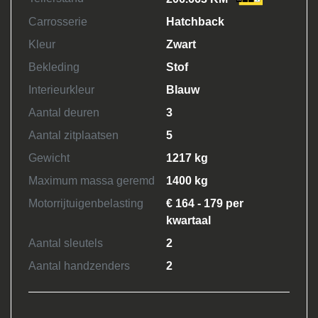
Carrosserie
Hatchback
Kleur
Zwart
Bekleding
Stof
Interieurkleur
Blauw
Aantal deuren
3
Aantal zitplaatsen
5
Gewicht
1217 kg
Maximum massa geremd
1400 kg
Motorrijtuigenbelasting
€ 164 - 179 per
kwartaal
Aantal sleutels
2
Aantal handzenders
2