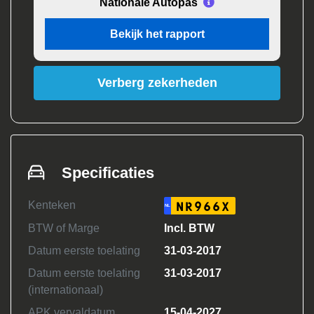
Nationale Autopas
Bekijk het rapport
Verberg zekerheden
Specificaties
Kenteken
NR966X
NL
BTW of Marge
Incl. BTW
Datum eerste toelating
31-03-2017
Datum eerste toelating
31-03-2017
(internationaal)
APK vervaldatum
15-04-2027