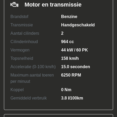
Motor en transmissie
Brandstof
Benzine
Transmissie
Handgeschakeld
Aantal cilinders
2
Cilinderinhoud
964 cc
Vermogen
44 kW / 60 PK
Topsnelheid
158 km/h
Acceleratie (0-100 km/h)
15.0 seconden
Maximum aantal toeren
6250 RPM
per minuut
Koppel
0 Nm
Gemiddeld verbruik
3.8 l/100km