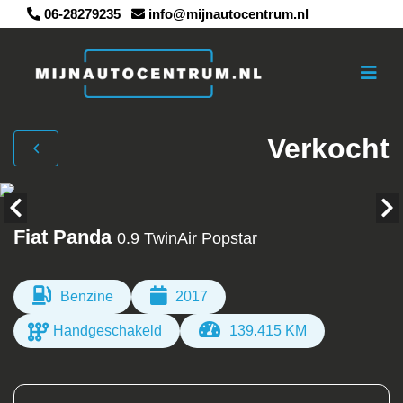
06-28279235
info@mijnautocentrum.nl
Verkocht
Fiat Panda
0.9 TwinAir Popstar
Benzine
2017
Handgeschakeld
139.415 KM