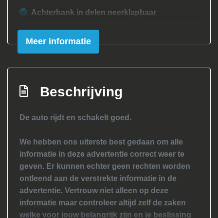
Achterbank in delen neerklapbaar
Achterbank neerklapbaar
Meer informatie
Airco
Elektrische ramen voor
Hoofdsteunen achter
Beschrijving
Stuur verstelbaar
Stuurbekrachtiging snelheidsafhankelijk
De auto rijdt en schakelt goed.
Exterieur
We hebben ons uiterste best gedaan om alle
informatie in deze advertentie correct weer te
Achterruitwisser
geven. Er kunnen echter geen rechten worden
Afst. bed. voor centr. deurvergr
ontleend aan de verstrekte informatie in de
Bumpers in carrosseriekleur
advertentie. Vertrouw niet alleen op deze
informatie maar controleer altijd zelf de zaken
Centrale vergrendeling
welke voor jouw belangrijk zijn en je beslissing