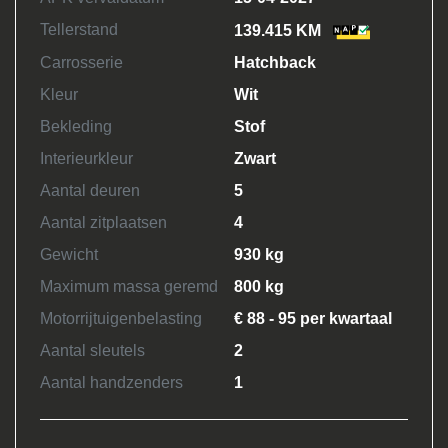
Tellerstand
139.415 KM
Carrosserie
Hatchback
Kleur
Wit
Bekleding
Stof
Interieurkleur
Zwart
Aantal deuren
5
Aantal zitplaatsen
4
Gewicht
930 kg
Maximum massa geremd
800 kg
Motorrijtuigenbelasting
€ 88 - 95 per kwartaal
Aantal sleutels
2
Aantal handzenders
1