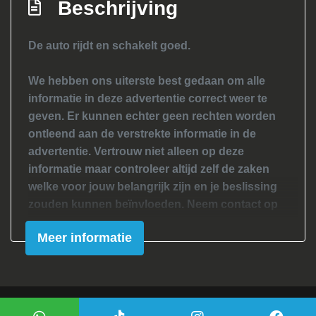
Beschrijving
Achterruitwisser
Buitenspiegels elektrisch verstel- en
De auto rijdt en schakelt goed.
verwarmbaar
Buitenspiegels in carrosseriekleur
We hebben ons uiterste best gedaan om alle
informatie in deze advertentie correct weer te
Buitenspiegels van binnenuit verstelbaar
geven. Er kunnen echter geen rechten worden
Bumpers in carrosseriekleur
ontleend aan de verstrekte informatie in de
Centrale vergrendeling met
advertentie. Vertrouw niet alleen op deze
afstandsbediening
informatie maar controleer altijd zelf de zaken
welke voor jouw belangrijk zijn en je beslissing
Getint glas
zouden kunnen beïnvloeden. Neem contact op
Lichtmetalen velgen 16"
met de verkoper voor aanvullende vragen.
Meer informatie
Sportvelgen
Overige
Anti blokkeer systeem
Mogelijk gemaakt door
Mobilox