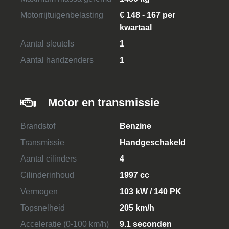
Motorrijtuigenbelasting
€ 148 - 167 per
kwartaal
Aantal sleutels
1
Aantal handzenders
1
Motor en transmissie
Brandstof
Benzine
Transmissie
Handgeschakeld
Aantal cilinders
4
Cilinderinhoud
1997 cc
Vermogen
103 kW / 140 PK
Topsnelheid
205 km/h
Acceleratie (0-100 km/h)
9.1 seconden