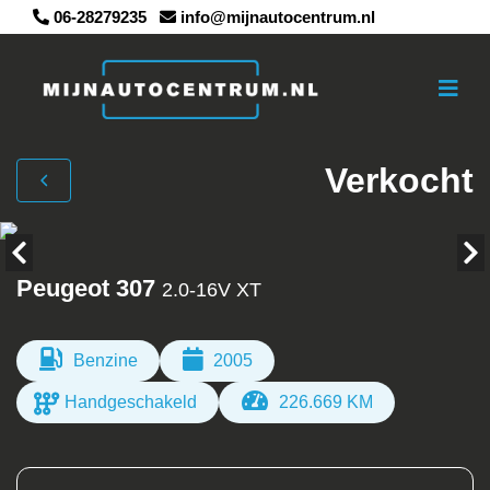
06-28279235
info@mijnautocentrum.nl
Verkocht
Peugeot 307
2.0-16V XT
Benzine
2005
Handgeschakeld
226.669 KM