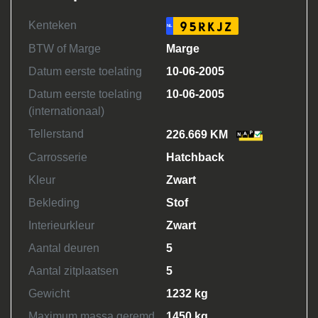
Kenteken
95RKJZ
NL
BTW of Marge
Marge
Datum eerste toelating
10-06-2005
Datum eerste toelating
10-06-2005
(internationaal)
Tellerstand
226.669 KM
Carrosserie
Hatchback
Kleur
Zwart
Bekleding
Stof
Interieurkleur
Zwart
Aantal deuren
5
Aantal zitplaatsen
5
Gewicht
1232 kg
Maximum massa geremd
1450 kg