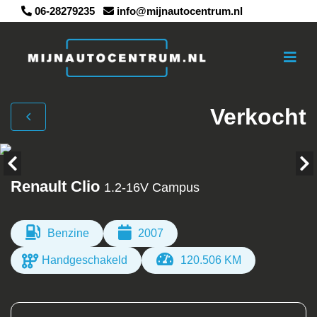
06-28279235
info@mijnautocentrum.nl
Verkocht
Renault Clio
1.2-16V Campus
Benzine
2007
Handgeschakeld
120.506 KM