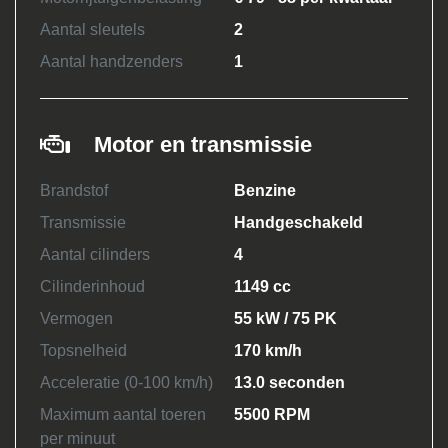
Aantal sleutels
2
Aantal handzenders
1
Motor en transmissie
Brandstof
Benzine
Transmissie
Handgeschakeld
Aantal cilinders
4
Cilinderinhoud
1149 cc
Vermogen
55 kW / 75 PK
Topsnelheid
170 km/h
Acceleratie (0-100 km/h)
13.0 seconden
Maximum aantal toeren
5500 RPM
per minuut