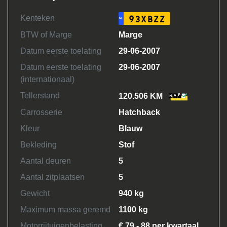
Kenteken
93XBZZ
NL
BTW of Marge
Marge
Datum eerste toelating
29-06-2007
Datum eerste toelating
29-06-2007
(internationaal)
Tellerstand
120.506 KM
Carrosserie
Hatchback
Kleur
Blauw
Bekleding
Stof
Aantal deuren
5
Aantal zitplaatsen
5
Gewicht
940 kg
Maximum massa geremd
1100 kg
Motorrijtuigenbelasting
€ 79 - 88 per kwartaal