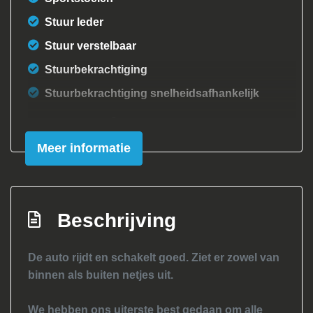
Stuur leder
Stuur verstelbaar
Stuurbekrachtiging
Stuurbekrachtiging snelheidsafhankelijk
Exterieur
Meer informatie
Achterruitwisser
Achterspoiler
Buitenspiegels in carrosseriekleur
Beschrijving
Bumpers in carrosseriekleur
Centrale vergrendeling met
De auto rijdt en schakelt goed. Ziet er zowel van
afstandsbediening
binnen als buiten netjes uit.
Lichtmetalen velgen 15"
We hebben ons uiterste best gedaan om alle